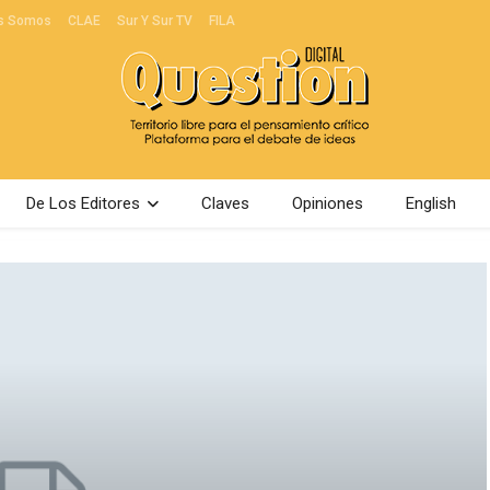
s Somos
CLAE
Sur Y Sur TV
FILA
De Los Editores
Claves
Opiniones
English