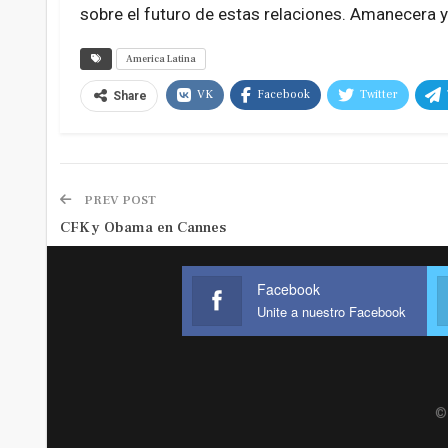
sobre el futuro de estas relaciones. Amanecera 
America Latina
VK
Facebook
Twitter
Share
PREV POST
CFK y Obama en Cannes
Facebook
Unite a nuestro Facebook
© 