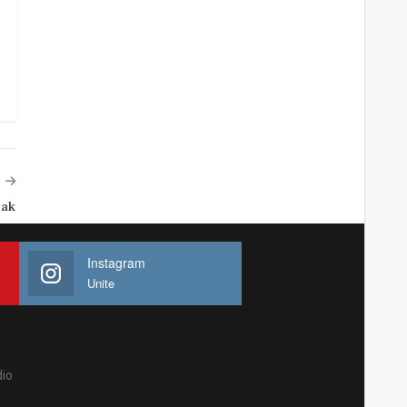
rak
Instagram
Unite
io