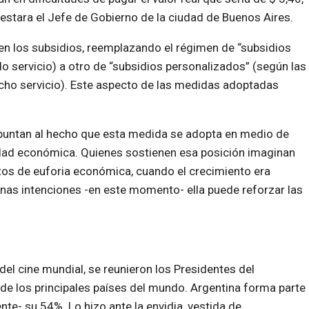
festara el Jefe de Gobierno de la ciudad de Buenos Aires.
” en los subsidios, reemplazando el régimen de “subsidios
 servicio) a otro de “subsidios personalizados” (según las
cho servicio). Este aspecto de las medidas adoptadas
apuntan al hecho que esta medida se adopta en medio de
vidad económica. Quienes sostienen esa posición imaginan
s de euforia económica, cuando el crecimiento era
enas intenciones -en este momento- ella puede reforzar las
el cine mundial, se reunieron los Presidentes del
de los principales países del mundo. Argentina forma parte
te- su 54%. Lo hizo ante la envidia, vestida de