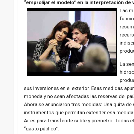
“emprolijar el modelo” en la interpretación de 
Las me
funcio
resumi
recurs
indisc
produc
La se
hidroc
produc
sus inversiones en el exterior. Esas medidas apun
moneda y no sean afectadas las reservas del paí
Ahora se anunciaron tres medidas: Una quita de s
instrumentos que permitan extender esa medida y
Aires para transferirle subte y premetro. Todas 
“gasto público”.