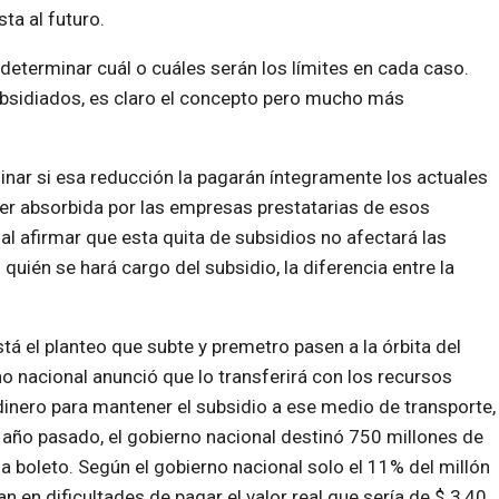
ta al futuro.
eterminar cuál o cuáles serán los límites en cada caso.
ubsidiados, es claro el concepto pero mucho más
nar si esa reducción la pagarán íntegramente los actuales
ser absorbida por las empresas prestatarias de esos
 al afirmar que esta quita de subsidios no afectará las
n quién se hará cargo del subsidio, la diferencia entre la
tá el planteo que subte y premetro pasen a la órbita del
o nacional anunció que lo transferirá con los recursos
 dinero para mantener el subsidio a ese medio de transporte,
l año pasado, el gobierno nacional destinó 750 millones de
 boleto. Según el gobierno nacional solo el 11% del millón
n en dificultades de pagar el valor real que sería de $ 3,40,