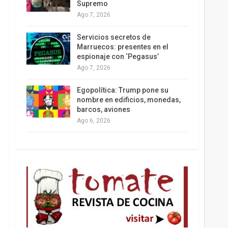
Supremo
Ago 7, 2026
Los latinos le van dando la espalda a Trump
Servicios secretos de
Marruecos: presentes en el
espionaje con ‘Pegasus’
Ago 7, 2026
Egopolítica: Trump pone su
nombre en edificios, monedas,
barcos, aviones
Ago 6, 2026