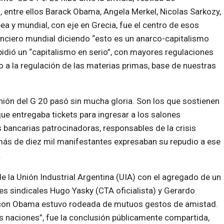
s, entre ellos Barack Obama, Angela Merkel, Nicolas Sarkozy,
ea y mundial, con eje en Grecia, fue el centro de esos
nanciero mundial diciendo “esto es un anarco-capitalismo
 pidió un “capitalismo en serio”, con mayores regulaciones
 a la regulación de las materias primas, base de nuestras
nión del G 20 pasó sin mucha gloria. Son los que sostienen
ue entregaba tickets para ingresar a los salones
bancarias patrocinadoras, responsables de la crisis
 más de diez mil manifestantes expresaban su repudio a ese
.
 la Unión Industrial Argentina (UIA) con el agregado de un
es sindicales Hugo Yasky (CTA oficialista) y Gerardo
a con Obama estuvo rodeada de mutuos gestos de amistad.
s naciones”, fue la conclusión públicamente compartida,