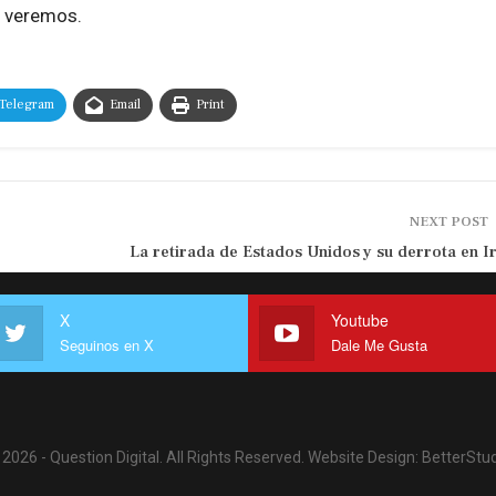
y veremos.
Telegram
Email
Print
NEXT POST
La retirada de Estados Unidos y su derrota en I
X
Youtube
Seguinos en X
Dale Me Gusta
2026 - Question Digital. All Rights Reserved.
Website Design:
BetterStud