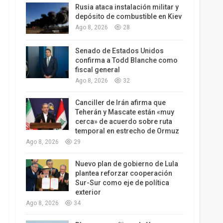
Rusia ataca instalación militar y
depósito de combustible en Kiev
Ago 8, 2026
28
Senado de Estados Unidos
confirma a Todd Blanche como
fiscal general
Ago 8, 2026
32
Canciller de Irán afirma que
Teherán y Mascate están «muy
cerca» de acuerdo sobre ruta
temporal en estrecho de Ormuz
Ago 8, 2026
29
Nuevo plan de gobierno de Lula
plantea reforzar cooperación
Sur-Sur como eje de política
exterior
Ago 8, 2026
34