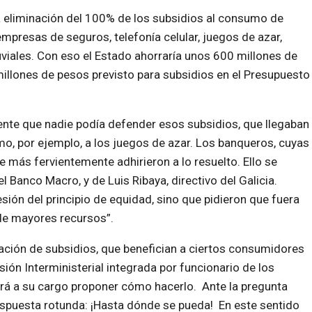
a eliminación del 100% de los subsidios al consumo de
empresas de seguros, telefonía celular, juegos de azar,
uviales. Con eso el Estado ahorraría unos 600 millones de
llones de pesos previsto para subsidios en el Presupuesto
nte que nadie podía defender esos subsidios, que llegaban
mo, por ejemplo, a los juegos de azar. Los banqueros, cuyas
 más fervientemente adhirieron a lo resuelto. Ello se
l Banco Macro, y de Luis Ribaya, directivo del Galicia.
ón del principio de equidad, sino que pidieron que fuera
de mayores recursos”.
ación de subsidios, que benefician a ciertos consumidores
sión Interministerial integrada por funcionario de los
drá a su cargo proponer cómo hacerlo. Ante la pregunta
espuesta rotunda: ¡Hasta dónde se pueda! En este sentido