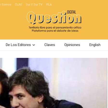
s Somos
CLAE
Sur Y Sur TV
FILA
De Los Editores
Claves
Opiniones
English