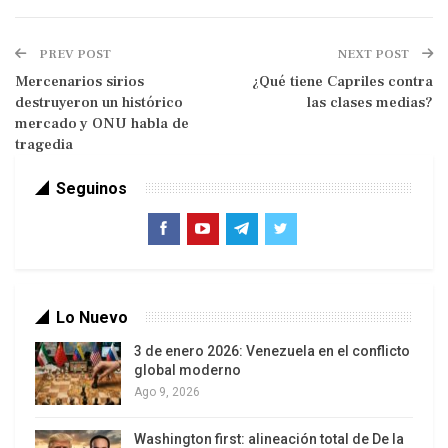
PREV POST
NEXT POST
Mercenarios sirios
¿Qué tiene Capriles contra
destruyeron un histórico
las clases medias?
mercado y ONU habla de
tragedia
Seguinos
Iowa, un Estado considerado indeciso comenzó el
jueves. Dakota del Sur y Idaho también han
comenzado. En total existen 34 Estados que
Lo Nuevo
permiten votar antes del día fijado para las
3 de enero 2026: Venezuela en el conflicto
elecciones.
global moderno
Ago 9, 2026
La tendencia es que mas personas votaran por
adelantado ya sea en persona o en ausencia, por
Washington first: alineación total de De la