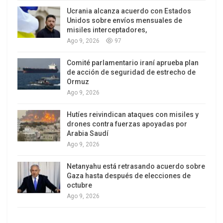
25% en el 2008 a un 45%.
Ucrania alcanza acuerdo con Estados
Unidos sobre envíos mensuales de
Si no se da el caso de un apretado empate, los
misiles interceptadores,
resultados serán conocido antes del día fijado
Ago 9, 2026
97
para las elecciones. Y los demócratas lo tienen
Comité parlamentario iraní aprueba plan
muy claro: “Alentamos a nuestros simpatizantes a
de acción de seguridad de estrecho de
votar temprano para enfocar nuestros recursos
Ormuz
Ago 9, 2026
eficientemente el día de las elecciones, para
asegurarnos que aquellos con menos
Hutíes reivindican ataques con misiles y
probabilidades de votar lleguen las urnas”, dijo
drones contra fuerzas apoyadas por
Arabia Saudí
uno de los voceros de las campaña de Obama
Ago 9, 2026
Adam Fetcher, en un email al medio Talking Points
Memo.
Netanyahu está retrasando acuerdo sobre
Gaza hasta después de elecciones de
Mientras que Romney pone sus esperanzas en los
octubre
Ago 9, 2026
“grandes anuncios llenos de falsos ataques,
nosotros hemos invertido en los Estados