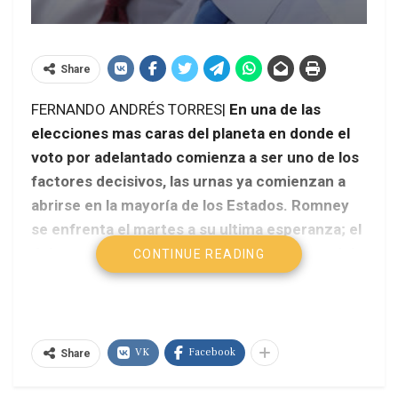
Share
FERNANDO ANDRÉS TORRES|
En una de las
elecciones mas caras del planeta en donde el
voto por adelantado comienza a ser uno de los
factores decisivos, las urnas ya comienzan a
abrirse en la mayoría de los Estados. Romney
se enfrenta el martes a su ultima esperanza; el
debate presidencial. A casi cinco semanas del
CONTINUE READING
día de las elecciones, se inicia una de las mas
reñidas y costosas elecciones presidenciales.
Las urnas ya se han comenzado a abrir en la
mayoría de los Estados del país. La novedad de
VK
Facebook
Share
estas elecciones: cada vez mas personas votan
por adelantado.