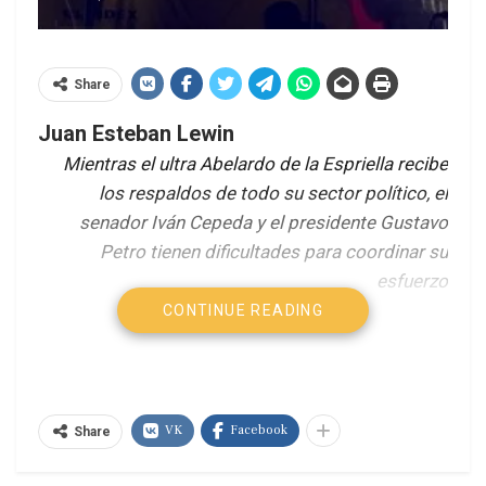
Share
Juan Esteban Lewin
Mientras el ultra Abelardo de la Espriella recibe
los respaldos de todo su sector político, el
senador Iván Cepeda y el presidente Gustavo
Petro tienen dificultades para coordinar su
esfuerzo
CONTINUE READING
Hace una semana quedaron listas fiestas de
celebración en pueblos, veredas y barrios, y en la
sede de campaña de Iván Cepeda, donde
esperaban ganar la Presidencia de Colombia en
VK
Facebook
Share
primera vuelta. Pese a que ninguna encuesta
apuntaba a ello, haber ocupado el segundo lugar,