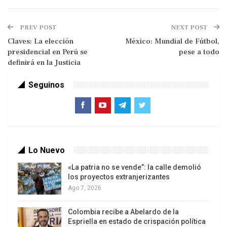
casi tres puntos porcentuales detrás del
ultraderechista Abelardo de la Espriella, sembró
PREV POST
NEXT POST
desconcierto y rompió el camino que ese sector
Claves: La elección
México: Mundial de Fútbol,
se había trazado.
presidencial en Perú se
pese a todo
definirá en la Justicia
En contraste, una derecha que no logró unificarse
Seguinos
para la primera vuelta, pese a llamados para
hacerlo, y que atravesó un proceso tumultuoso
para elegir sus candidatos, terminó reunida detrás
de De la Espriella. Ese contraste ha definido la
primera de las tres semanas de la campaña hasta
Lo Nuevo
la segunda vuelta.
«La patria no se vende”: la calle demolió
los proyectos extranjerizantes
Ago 7, 2026
Colombia recibe a Abelardo de la
Espriella en estado de crispación política