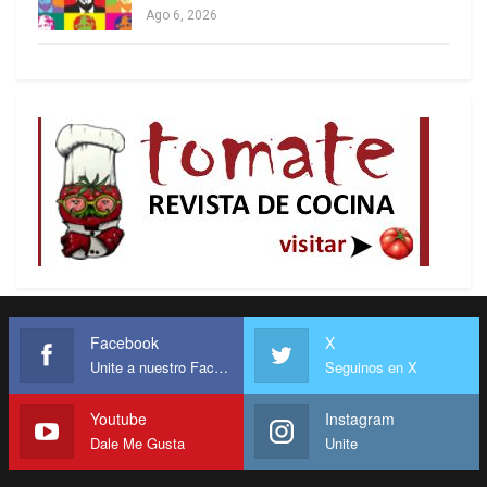
Ago 6, 2026
Eso no ocurre en la izquierda, que hizo de su
unidad el gran eje de campaña ya en 2025. Tras
unificar varios partidos en uno solo y celebrar una
consulta interna en octubre pasado, que ganó
Cepeda, su estrategia estuvo puesta en movilizar
sus bases sociales. El senador dio discursos en
155 plazas públicas, dirigidos a los votantes más
fieles del progresismo: jóvenes estudiantes,
sindicalistas, indígenas organizados, que se
sentían convencidos de la victoria y estaban
Facebook
X
galvanizados.
Unite a nuestro Facebook
Seguinos en X
Mientras Valencia intentaba —sin éxito— abrirse
Youtube
Instagram
hacia el centro, en la izquierda nadie hacía algo
Dale Me Gusta
Unite
similar. Quien intentó trazar ese camino, el