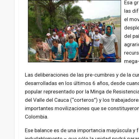
Esa gr
las di
el mov
desple
del pa
agrari
recurs
mega-p
Las deliberaciones de las pre-cumbres y de la cu
desarrolladas en los últimos 6 años, desde cuand
popular representado por la Minga de Resistencia 
del Valle del Cauca (“corteros”) y los trabajado
importantes movilizaciones que se constituyeron 
Colombia.
Ese balance es de una importancia mayúscula y f
indudablemente – que sólo la unidad podrá garan