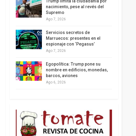
Trump limita la ciudadanía por
nacimiento, pese al revés del
Supremo
Ago 7, 2026
Los latinos le van dando la espalda a Trump
Servicios secretos de
Marruecos: presentes en el
espionaje con ‘Pegasus’
Ago 7, 2026
Egopolítica: Trump pone su
nombre en edificios, monedas,
barcos, aviones
Ago 6, 2026