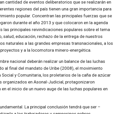
an cantidad de eventos deliberatorios que se realizarán en
ferentes regiones del país tienen una gran importancia para
imiento popular. Concentran las principales fuerzas que se
garon durante el año 2013 y que colocaron en la agenda
ís las principales reivindicaciones populares sobre el tema
o, salud, educación, rechazo de la entrega de nuestros
os naturales a las grandes empresas transnacionales, a los
royectos y a la locomotora minero-energética.
mbre nacional deberán realizar un balance de las luchas
o al final del mandato de Uribe (2008), el movimiento
Social y Comunitaria, los proletarios de la caña de azúcar
res organizados en Asonal-Judicial, protagonizaron
en el inicio de un nuevo auge de las luchas populares en
undamental. La principal conclusión tendrá que ser –
tizarle a los trabajadores y campesinos pobres,