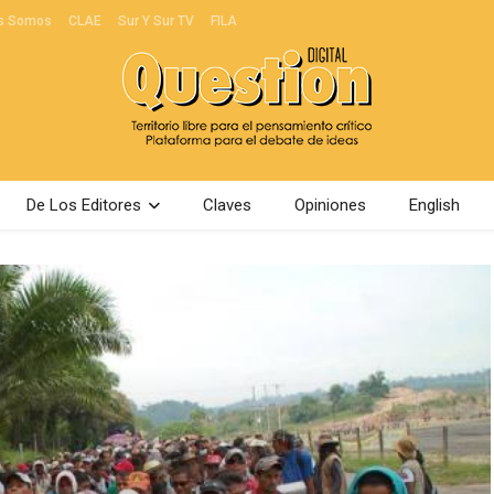
s Somos
CLAE
Sur Y Sur TV
FILA
De Los Editores
Claves
Opiniones
English