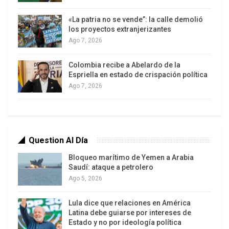
Palestina, de noviembre de 2005. Estipulaba un
«La patria no se vende”: la calle demolió
cruce entre Gaza y Egipto en Rafah para la
los proyectos extranjerizantes
exportación de bienes y el tránsito de personas,
Ago 7, 2026
cruces entre Israel y Gaza para artículos y
Colombia recibe a Abelardo de la
personas, reducción de obstáculos al movimiento
Espriella en estado de crispación política
dentro de Cisjordania, convoyes de autobuses y
Ago 7, 2026
camiones entre Cisjordania y Gaza y construcción
de un puerto en Gaza, y la reapertura del
aeropuerto de Gaza, que bombardeos israelíes
habían demolido.
Question Al Día
Bloqueo marítimo de Yemen a Arabia
Ese acuerdo fue alcanzado poco después de que
Saudí: ataque a petrolero
Israel retiró sus colonos y fuerzas militares de
Ago 5, 2026
Gaza, acción conocida como desvinculación. El
motivo fue explicado por Dov Weisglass,
Lula dice que relaciones en América
Latina debe guiarse por intereses de
confidente del entonces primer ministro Ariel
Estado y no por ideología política
Sharon, quien estuvo a cargo de negociarlo y