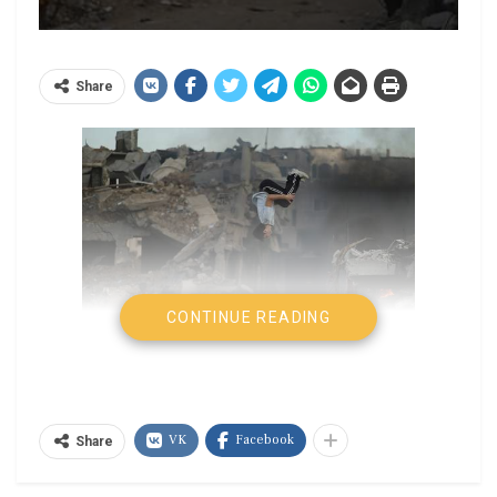
Share
CONTINUE READING
Noam Chomsky
Sin embargo, es apenas el más reciente en la serie
VK
Facebook
Share
de acuerdos similares alcanzados después de
cada una de las intensificaciones periódicas del