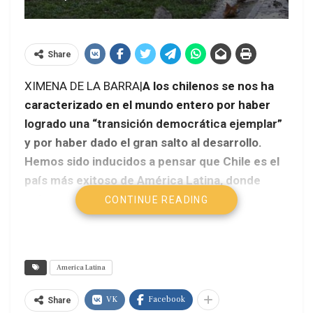
Share
XIMENA DE LA BARRA|
A los chilenos se nos ha
caracterizado en el mundo entero por haber
logrado una “transición democrática ejemplar”
y por haber dado el gran salto al desarrollo.
Hemos sido inducidos a pensar que Chile es el
país más exitoso de América Latina, donde
quien no es exitoso, es por su propia culpa.
CONTINUE READING
America Latina
VK
Facebook
Share