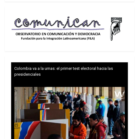
(Banco Mundial, 2013)3, casi 900mil pesos
mensuales, no significa nada para más del 17,5%
de trabajadores asalariados que reciben el sueldo
mínimo4 o menos del mínimo (6,4%), según la
Encuesta Casen 2011. Tampoco tiene significado
para el 90% de la población de más bajos
ingresos que no se benefician del consumo
barato porque solo consumen el mínimo
Colombia va a la urnas: el primer test electoral hacia las
indispensable. La ironía es que el consumo barato
presidenciales
para los que más consumen se basa en los
sueldos miserables de los que poco consumen.
Chile no es un país democrático porque está
regido por una constitución ilegítima, inmoral,
repudiada por todos los sectores
verdaderamente democráticos. Fue impuesta en
1980, en estado de sitio, sin registros electorales,