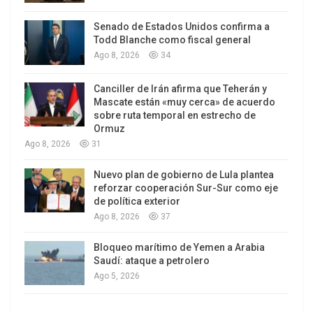
El Programa de Naciones Unidas para el
Senado de Estados Unidos confirma a
Desarrollo (PNUD) nos posiciona en el nivel de
Todd Blanche como fiscal general
Desarrollo Humano más alto de América Latina.
Ago 8, 2026
34
Somos un país desarrollado. ¿Qué más podíamos
pedir?
Canciller de Irán afirma que Teherán y
Mascate están «muy cerca» de acuerdo
La realidad es que Chile no es un modelo para ser
sobre ruta temporal en estrecho de
Ormuz
replicado porque no es ni democrático ni
Ago 8, 2026
31
desarrollado. Es un país injusto, donde los
derechohabientes han sido transformados en
Nuevo plan de gobierno de Lula plantea
reforzar cooperación Sur-Sur como eje
meros consumidores que dependen de su poder
de política exterior
adquisitivo relativo. Es un país de trabajadores
Ago 8, 2026
37
que han sido volcados al consumismo y al
individualismo, agobiados y endeudados para
Bloqueo marítimo de Yemen a Arabia
Saudí: ataque a petrolero
poder cumplir a cabalidad el nuevo rol que se les
Ago 5, 2026
ha asignado. Nuestra riqueza promedio de 21.590
dólares per cápita por paridad adquisitiva (PPA)2