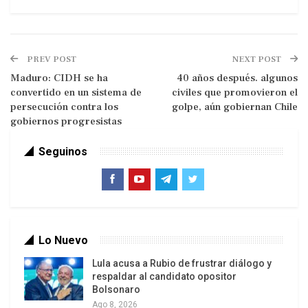
PREV POST
NEXT POST
Las Instituciones Financieras Internacionales, los
Maduro: CIDH se ha
40 años después. algunos
convertido en un sistema de
civiles que promovieron el
medios oligárquicos de comunicación y nuestros
persecución contra los
golpe, aún gobiernan Chile
propios gobernantes, nos han promovido como la
gobiernos progresistas
vitrina del éxito del neoliberalismo. La represión
de la dictadura se constituyó en el entorno ideal
Seguinos
para implantar el experimento neoliberal ya que
nadie habría podido oponerse y vivir para
explicarlo. La “Transición Democrática” fue el
mecanismo elegido para profundizarlo. No solo
Lo Nuevo
fuimos alumnos aventajados del modelo, incluso
fuimos maestros de otros países incautos que
Lula acusa a Rubio de frustrar diálogo y
respaldar al candidato opositor
quisieron ser como como se decía que éramos
Bolsonaro
nosotros.
Ago 8, 2026