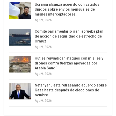
económica que cada vez es mayor entre los
Ucrania alcanza acuerdo con Estados
ingresos de la clase pudiente y el “pueblo de a
Unidos sobre envíos mensuales de
misiles interceptadores,
pie”, las protestas de miles de ciudadanos las
Ago 9, 2026
regiones productivas que son desatendidas,
como es el caso de la Región austral de Aysén y
Comité parlamentario iraní aprueba plan
de Calama en el norte, productor de Cobre.
de acción de seguridad de estrecho de
Ormuz
Ago 9, 2026
Los chilenos sentimos que el consumismo
globalizado, el poder hegemónico del capital
Hutíes reivindican ataques con misiles y
financiero transnacional, nos ahoga inundándonos
drones contra fuerzas apoyadas por
Arabia Saudí
con millones de tarjetas de créditos para comprar
Ago 9, 2026
ropa de marca, todo tipo de aparatos
electrónicos, creyendo que con todo eso
Netanyahu está retrasando acuerdo sobre
podemos ser felices y de paso contrarrestar el
Gaza hasta después de elecciones de
octubre
informe de Naciones Unidas para el Desarrollo,
Ago 9, 2026
quienes afirmaron (1998), que “los chilenos viven
un profundo malestar interior”. ¿Y cómo no tener