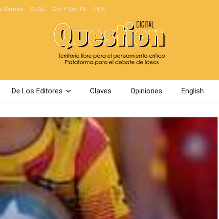
s Somos
CLAE
Sur Y Sur TV
FILA
De Los Editores
Claves
Opiniones
English