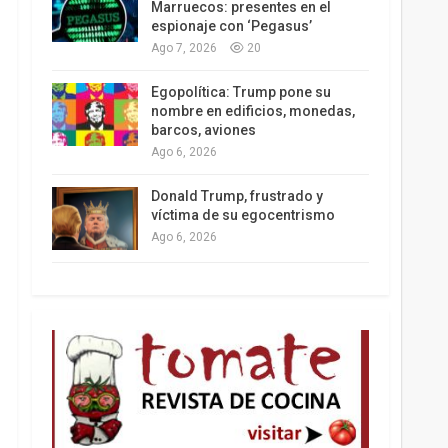
Marruecos: presentes en el
espionaje con ‘Pegasus’
Ago 7, 2026
20
Los latinos le van dando la espalda a Trump
Egopolítica: Trump pone su
nombre en edificios, monedas,
barcos, aviones
Ago 6, 2026
Donald Trump, frustrado y
víctima de su egocentrismo
Ago 6, 2026