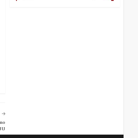
 no
EUU