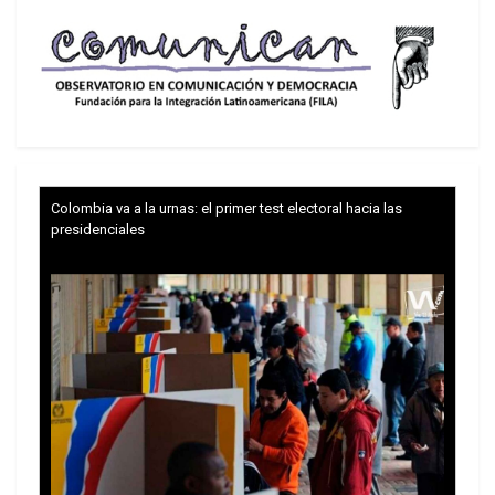
Santiago que fue el epicentro de las masivas
protestas de 2019, las más graves desde el fin de
la dictadura militar. “El conservadurismo va
perdiendo poder y cada vez tenemos más
esperanza, este es el primer paso del primer paso
del primer paso para lograr el aborto libre”, dijo a
Efe Francesca Silva, de la organización Feministas
Colombia va a la urnas: el primer test electoral hacia las
del Sur.
presidenciales
“No tiene ningún sentido criminalizar a las
mujeres que deciden abortar por razones
adicionales a las tres causales. La criminalización
solo obliga a tener que actuar en la ilegalidad”,
indicó la diputada comunista Karol Cariola, una de
las impulsora del proyecto.
La candidata xdemocristiana a la presidencia