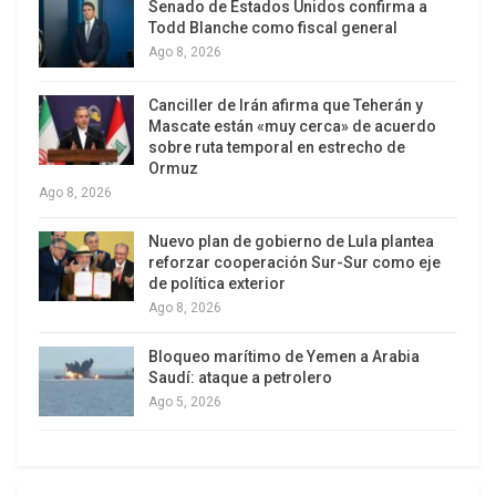
aprobado por los diputados.
Senado de Estados Unidos confirma a
Todd Blanche como fiscal general
Miles de chilenas salieron este martes a las calles
Ago 8, 2026
de distintas ciudades del país a celebrar con
Canciller de Irán afirma que Teherán y
pañuelos verdes la aprobación en Diputados de un
Mascate están «muy cerca» de acuerdo
proyecto al que aún le queda un largo recorrido
sobre ruta temporal en estrecho de
Ormuz
legislativo ya que la iniciativa vuelva a la Comisión
Ago 8, 2026
de Mujeres y Equidad de Género con indicaciones.
Y recién después pasará al Senado.
Nuevo plan de gobierno de Lula plantea
reforzar cooperación Sur-Sur como eje
de política exterior
Ago 8, 2026
Bloqueo marítimo de Yemen a Arabia
Saudí: ataque a petrolero
Ago 5, 2026
Al grito de “¡Aborto sí, aborto no, eso lo decido
yo!” y “Será ley”, la mayor concentración tuvo lugar
en Plaza Italia, una popular rotonda del centro de