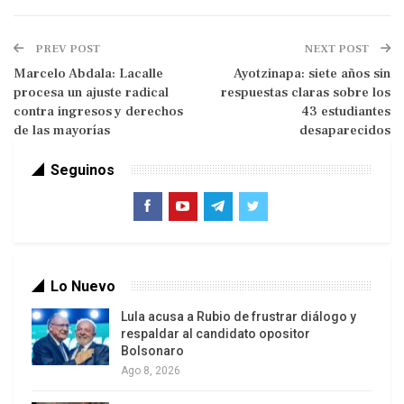
un día) para quien cause un aborto
maliciosamente con el consentimiento de la
PREV POST
NEXT POST
mujer. Sin embargo, se define que ella será
Marcelo Abdala: Lacalle
Ayotzinapa: siete años sin
aplicable solo después de las 14 semanas de
procesa un ajuste radical
respuestas claras sobre los
gestación.
contra ingresos y derechos
43 estudiantes
de las mayorías
desaparecidos
Seguinos
Luego, en la misma línea, se libera de la sanción
penal a la mujer. Como en el caso anterior, la pena
solo se impondrá después de las 14 semanas
Lo Nuevo
para quien cause o consienta en un aborto, fuera
Lula acusa a Rubio de frustrar diálogo y
de las tres causales permitidas. En este caso, la
respaldar al candidato opositor
pena es de presidio menor en su grado máximo
Bolsonaro
(desde tres años y un día a 5 años).
Ago 8, 2026