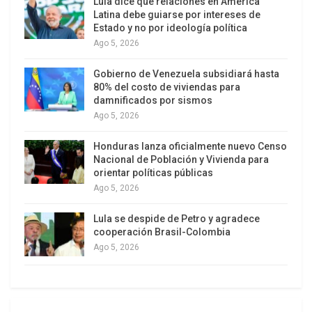
Lula dice que relaciones en América
representación del Caricom.
Latina debe guiarse por intereses de
Estado y no por ideología política
Rodríguez precisó que en horas de la tarde de
Ago 5, 2026
este lunes la secretaria ejecutiva de la Comisión
Gobierno de Venezuela subsidiará hasta
Económica para América Latina y el Caribe
80% del costo de viviendas para
(Cepal), Alicia Bárcena, hará una presentación
damnificados por sismos
sobre dos investigaciones: Una sobre el
Ago 5, 2026
panorama económico y social de América Latina y
Honduras lanza oficialmente nuevo Censo
otro sobre recursos naturales.
Nacional de Población y Vivienda para
orientar políticas públicas
Estas dos investigaciones se suman a otras tres
Ago 5, 2026
presentadas por la Cepal, referidas a
Lula se despide de Petro y agradece
analfabetismo funcional, flujos financieros y
cooperación Brasil-Colombia
desigualdad.
Ago 5, 2026
Los cancilleres debaten los informes entregados
por la VIII Reunión de Coordinadores Nacionales,
que se reunieron el sábado y domingo.