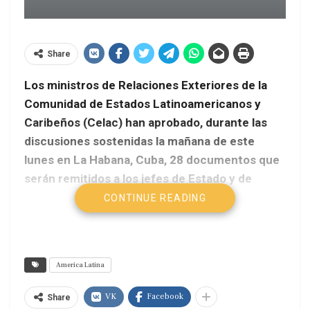
Share
Los ministros de Relaciones Exteriores de la
Comunidad de Estados Latinoamericanos y
Caribeños (Celac) han aprobado, durante las
discusiones sostenidas la mañana de este
lunes en La Habana, Cuba, 28 documentos que
serán remitidos a los jefes de Estado y de
Gobierno de la región para su aprobación.
CONTINUE READING
AVN – Edgar Romero
El canciller de Cuba, Bruno Rodríguez, quien
America Latina
preside el encuentro que forma parte de la II
Cumbre de la Celac, precisó en horas del
VK
Facebook
Share