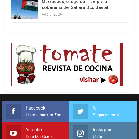
Marruecos, el ego de Trump y la
soberanía del Sahara Occidental
Ago 5, 2026
Facebook
X
Unite a nuestro Facebook
Seguinos en X
Youtube
Instagram
Dale Me Gusta
Unite