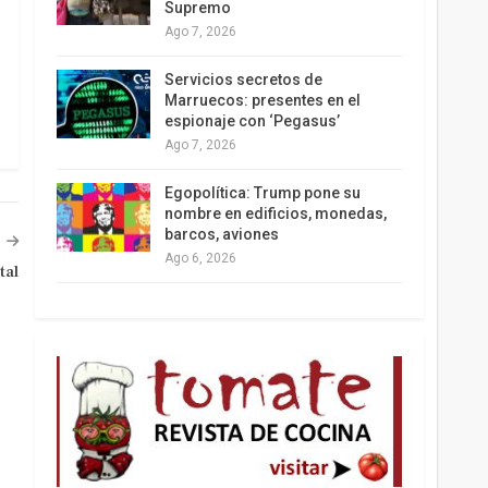
Supremo
Ago 7, 2026
Los latinos le van dando la espalda a Trump
Servicios secretos de
Marruecos: presentes en el
espionaje con ‘Pegasus’
Ago 7, 2026
Egopolítica: Trump pone su
nombre en edificios, monedas,
barcos, aviones
Ago 6, 2026
tal