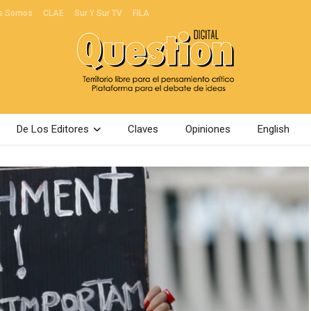
s Somos
CLAE
Sur Y Sur TV
FILA
De Los Editores
Claves
Opiniones
English