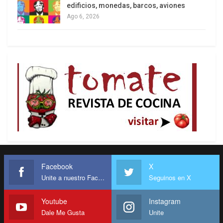
edificios, monedas, barcos, aviones
Ago 6, 2026
Facebook
X
Unite a nuestro Facebook
Seguinos en X
Youtube
Instagram
Dale Me Gusta
Unite