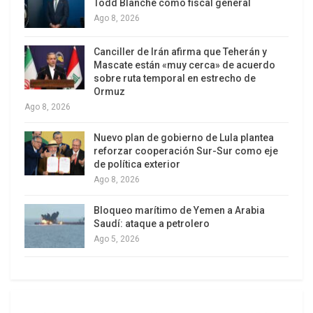
Todd Blanche como fiscal general
Ago 8, 2026
Explicó que, según declaraciones de una
autoridad del gobierno norteamericano
Canciller de Irán afirma que Teherán y
difundidas por el New York Times, en la fuga
Mascate están «muy cerca» de acuerdo
están involucrados algunos familiares de
sobre ruta temporal en estrecho de
Ormuz
Ostreicher, que aparentemente pretendían darle la
Ago 8, 2026
figura de un secuestro, para evitar su extradición.
Nuevo plan de gobierno de Lula plantea
‘Se ha pretendido simular un supuesto secuestro
reforzar cooperación Sur-Sur como eje
de política exterior
para evitar un trámite de extradición que podría
Ago 8, 2026
activar la Justicia del Estado Plurinacional de
Bolivia’, sustentó.
Bloqueo marítimo de Yemen a Arabia
Saudí: ataque a petrolero
El Ministro de Gobierno, reveló que la salida del
Ago 5, 2026
ciudadano norteamericano de Bolivia no fue
registrada por ningún punto fronterizo o
aeropuertos del país y dijo que habría tomado un
vuelo de la aerolínea LanChile del aeropuerto de