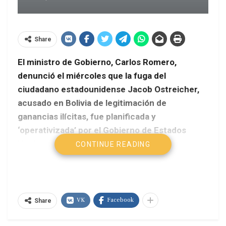
Share
El ministro de Gobierno, Carlos Romero,
denunció el miércoles que la fuga del
ciudadano estadounidense Jacob Ostreicher,
acusado en Bolivia de legitimación de
ganancias ilícitas, fue planificada y
‘operativizada’ por el Gobierno de Estados
Unidos
.
CONTINUE READING
ABI
En una conferencia de prensa, Romero confirmó
VK
Facebook
que Ostreicher salió ilegalmente de Bolivia a pesar
Share
de que sobre él pesaba una medida de arraigo y