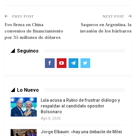
detención domiciliaria.
‘Nos permite afirmar de manera categoría y
PREV POST
NEXT POST
denunciar a la comunidad internacional que ha
Evo firma en China
Saqueos en Argentina, la
convenios de financiamiento
invasión de los bárbaros
salido ilegalmente del país como producto de un
por 35 millones de dólares
operativo que ha sido planificado, diseñado,
ejecutado y operativizado por el gobierno de
Seguinos
Estados Unidos’, sentenció.
Mostrando una serie de recortes de periódicos
con declaraciones de autoridades del gobierno de
Estados Unidos y de otras personas del entorno
Lo Nuevo
de Ostreicher, el Ministro de Gobierno afirmó que
Lula acusa a Rubio de frustrar diálogo y
se puede colegir que el operativo fue realizado
respaldar al candidato opositor
por profesionales, como afirma también el New
Bolsonaro
York Times, y descartó una supuesto secuestro
Ago 8, 2026
que, aseguró, fue denunciado como una pantalla
Jorge Elbaum: «hay una debacle de Milei
para justificar la huida.