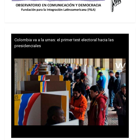
BlackRock.
Colombia va a la urnas: el primer test electoral hacia las
presidenciales
Es además accionista de YPF donde posé
9.770.000 acciones correspondientes al 5,67% de
los papeles en circulación en los mercados de
capitales de Buenos Aires y Nueva York; y es el
segundo inversor institucional privado luego del
fondo mutualista Wellington. Tiene también
participación accionaria mediante Pampa Energía
SA o directa, en TRASENER; en Transportadora de
Gas del Sur; en Central Puerto; Loma Negra; IRSA;
Telefónica Argentina; Coca Cola; Bayer; Exxon
Mobil; Chevron; Apple; Microsoft; Procter &