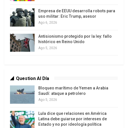
argentina por más de 2.000 millones de dólares,
Empresa de EEUU desarrolla robots para
los cuales en su mayoría son con la clausula de
uso militar: Eric Trump, asesor
jurisdicción extranjera.
Ago 6, 2026
Es a la vez, accionistas de importantes empresa,
Antisionismo protegido por la ley: fallo
pero fundamentalmente de Pampa Energía SA,
histórico en Reino Unido
Ago 5, 2026
Glencore, y de los cuatro primeros bancos
privados que operan en el país por volúmenes de
depósitos, que a la vez son los mayores
poseedores de títulos de deuda del Tesoro en
Question Al Día
pesos y de las Letras de liquidez (Leliq), Notas de
liquidez (Notaliq) y pases pasivos del BCRA, que
Bloqueo marítimo de Yemen a Arabia
Saudí: ataque a petrolero
son préstamos de los bancos al BCRA de los
Ago 5, 2026
depósitos que captan el público argentino. Los
cuatro bancos privados más grandes en la
Lula dice que relaciones en América
Argentina actual son Santander-Río; BBVA;
Latina debe guiarse por intereses de
Estado y no por ideología política
Galicia; y Macro y en los cuatro BlackRock