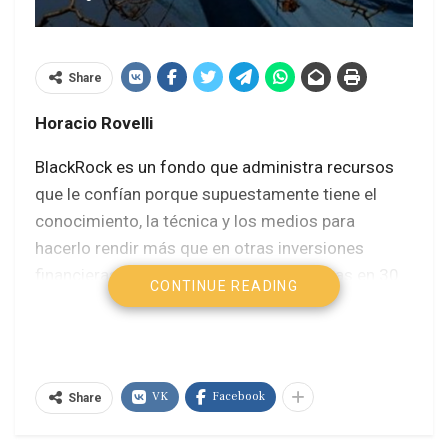
Share
Horacio Rovelli
BlackRock es un fondo que administra recursos
que le confían porque supuestamente tiene el
conocimiento, la técnica y los medios para
hacerlo rendir más que en otras inversiones
financieras. Emplea unas 14.000 personas en 30
CONTINUE READING
países donde tiene oficinas que venden productos
financieros y que se dedican a invertir en
empresas y, declara administrar activos por
siete billones de dólares (14,5 veces más que
VK
Facebook
Share
nuestro PIB).