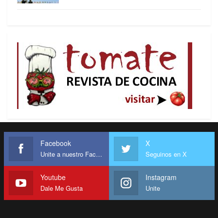
Milei, como Roque Fernández, ex Presidente del
BCRA (1991-1996) y después ministro de
economía (1996 -1999), y Carlos Rodríguez (que
fue Jefe de Asesores de Roque Fernández y
ahora lo es de los equipos de economía de Javier
Milei), son del CEMA que es el centro de estudios
que nuclea a los Chicagos Boys y que fue creado
durante la dictadura militar, eso solo serviría de
referencia de su actitud servil ante el gran capital
con el pretexto de que los mercados deben
asignar los recursos y decidir si producimos
Facebook
X
caramelos o aceros.
Unite a nuestro Facebook
Seguinos en X
Youtube
Instagram
Dale Me Gusta
Unite