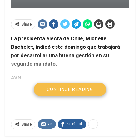
Share
La presidenta electa de Chile, Michelle
Bachelet, indicó este domingo que trabajará
por desarrollar una buena gestión en su
segundo mandato.
AVN
CONTINUE READING
«Desde marzo (de 2014) haré todo, todo lo que
esté en mis manos para hacer un buen gobierno»,
refirió Bachelet en conversación telefónica con el
actual mandatario, Sebastián Piñera, transmitida
VK
Facebook
por Telesur.
Share
Está previsto que Bachelet, quien fue presidenta