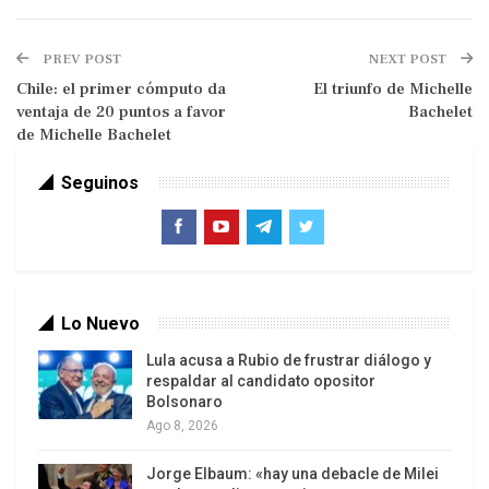
entre 2006 y 2010, se reúna este lunes con Piñera
para dialogar sobre temas de interés para la
PREV POST
NEXT POST
nación chilena.
Chile: el primer cómputo da
El triunfo de Michelle
ventaja de 20 puntos a favor
Bachelet
De acuerdo con el conteo de votos que realiza el
de Michelle Bachelet
Servicio Electoral de Chile, Bachelet gana por
Seguinos
segunda vez la presidencia de la República con
62% (3.439.368 votos) emitidos en la jornada
electoral de hoy. Evelyn Matthei, candidata de
derecha, ha sacado 37,81% (2.091.643 votos).
Lo Nuevo
Lula acusa a Rubio de frustrar diálogo y
respaldar al candidato opositor
Bolsonaro
Ago 8, 2026
Jorge Elbaum: «hay una debacle de Milei