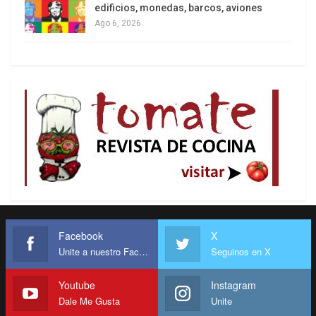
edificios, monedas, barcos, aviones
Ago 6, 2026
Facebook
X
Unite a nuestro Facebook
Seguinos en X
Youtube
Instagram
Dale Me Gusta
Unite