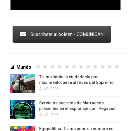
Trump y las drogas: la viga en los propios ojos
Suscribete al boletín - COMUNICAN
Mundo
Trump limita la ciudadanía por
nacimiento, pese al revés del Supremo
Ago 7, 2026
Servicios secretos de Marruecos:
Los latinos le van dando la espalda a Trump
presentes en el espionaje con ‘Pegasus’
Ago 7, 2026
Egopolítica: Trump pone su nombre en