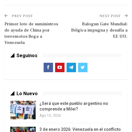
quedaron sin vivienda, 856 edificios resultaron
afectados y 190 colapsaron.
PREV POST
NEXT POST
El balance oficial precisa que también hay 29.567
Primer lote de suministros
Balogun Gate Mundial:
de ayuda de China por
Bélgica impugna y desafía a
efectivos desplegados y 27.930 voluntarios en
terremotos llega a
EE UU.
las zonas afectadas, al tiempo que 4.338
Venezuela
rescatistas internacionales se mantienen en
labores de salvamento.
Seguinos
Venezuela resultó afectada de manera severa por
dos sismos de magnitud 7,2 y 7,5 en la escala
Richter con el registro de 1.048 réplicas.
Lo Nuevo
¿Será que este pueblo argentino no
comprende a Milei?
Ago 10, 2026
3 de enero 2026: Venezuela en el conflicto