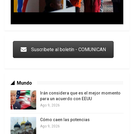
Trump y las drogas: la viga en los propios ojos
Suscribete al boletín - COMUNICAN
Mundo
Irán considera que es el mejor momento
para un acuerdo con EEUU
Ago 9, 2026
Cómo caen las potencias
Los latinos le van dando la espalda a Trump
Ago 9, 2026