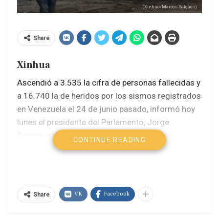
(Xinhua/Marcos Salgado)
Share
Xinhua
Ascendió a 3.535 la cifra de personas fallecidas y
a 16.740 la de heridos por los sismos registrados
en Venezuela el 24 de junio pasado, informó hoy
lunes el presidente del Parlamento, Jorge
Rodríguez.
CONTINUE READING
El representante venezolano indicó en su balance
diario sobre la situación en Venezuela que la cifra
de personas rescatadas se mantuvo en 6.462,
VK
Facebook
Share
mientras que la de familias atendidas se ubicó en
86.794, mientras que 17.854 personas se