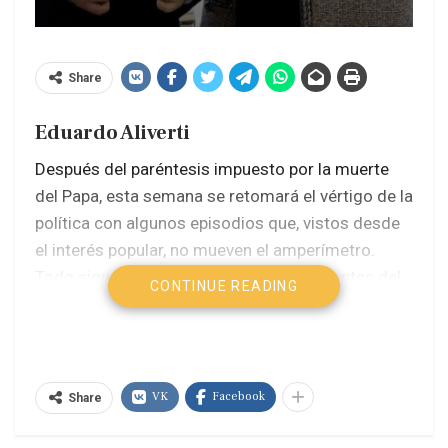
Share
Eduardo Aliverti
Después del paréntesis impuesto por la muerte
del Papa, esta semana se retomará el vértigo de la
política con algunos episodios que, vistos desde
el interés popular, no mueven el amperímetro.
Todo sigue concentrado en los interrogantes del
CONTINUE READING
rumbo económico a corto plazo.
Ninguno de los factores altera el producto.
El jefe de Gabinete, Guillermo Francos, visitará el
VK
Facebook
Share
Congreso para poner la cara, interpelado, por el
escándalo de la cripto-estafa presidencial.