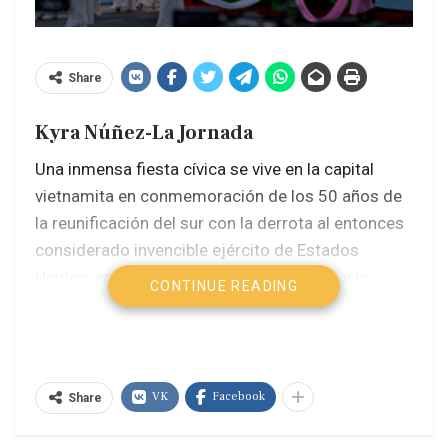
Share
Kyra Núñez-La Jornada
Una inmensa fiesta cívica se vive en la capital
vietnamita en conmemoración de los 50 años de
la reunificación del sur con la derrota al entonces
considerado invencible ejército de Estados
Unidos, en Saigón el 30 de abril de 1975, y la
CONTINUE READING
emergencia de un nuevo tigre asiático donde se
apuesta por la paz con la sabiduría de haber
triunfado, en la era moderna, sobre las invasiones
estadunidenses, camboyanas y chinas de 1975 a
VK
Facebook
Share
1979.