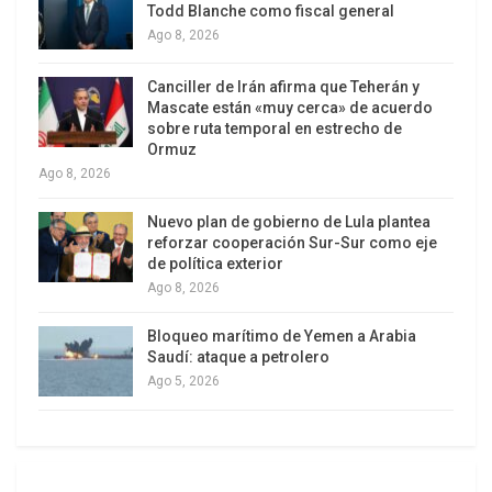
Todd Blanche como fiscal general
en solo tres meses de gobierno el vínculo entre el
Ago 8, 2026
presidente y su vicepresidenta Victoria Villarruel,
parece haber llegado a un punto sin retorno, y
Canciller de Irán afirma que Teherán y
contra ella Javier Milei lanzó su ejército de trolls:
Mascate están «muy cerca» de acuerdo
sobre ruta temporal en estrecho de
algunos pidieron “colgarla en Plaza de Mayo”, por
Ormuz
haber convocado a una sesión del Senado para
Ago 8, 2026
tratar el mega Decreto de Necesidad y Urgencia
Nuevo plan de gobierno de Lula plantea
(DNU).
reforzar cooperación Sur-Sur como eje
de política exterior
Ago 8, 2026
Bloqueo marítimo de Yemen a Arabia
Saudí: ataque a petrolero
Ago 5, 2026
Tras fracasar en la mañana una reunión del
gabinete, Milei quiso cortar de raíz la presunta