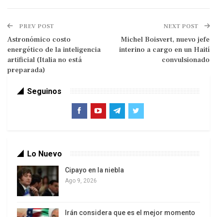
Villarruel, por no impedir el tratamiento del
Decreto de Necesidad y Urgencia (DNU). Milei
PREV POST
NEXT POST
pretendía que con el anuncio de una reunión con
Astronómico costo
Michel Boisvert, nuevo jefe
los gobernadores el 25 de mayo para limar las
energético de la inteligencia
interino a cargo en un Haití
crecientes asperezas (a lo que llamó “el pacto de
artificial (Italia no está
convulsionado
Mayo”), calmaría las aguas al menos dentro de
preparada)
quienes apoyan su gobierno.
Seguinos
Lo Nuevo
Cipayo en la niebla
Ago 9, 2026
No cabe dudas que Milei quiere imponer sus
Irán considera que es el mejor momento
políticas como un monarca, sin cuestionamiento