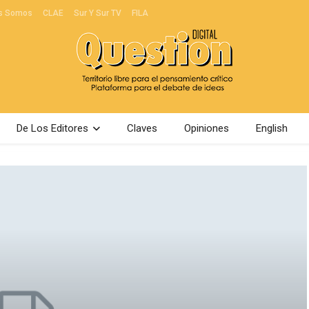
s Somos
CLAE
Sur Y Sur TV
FILA
De Los Editores
Claves
Opiniones
English