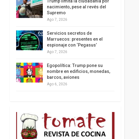
Trump limita la ciudadanía por
nacimiento, pese al revés del
Supremo
Ago 7, 2026
Los latinos le van dando la espalda a Trump
Servicios secretos de
Marruecos: presentes en el
espionaje con ‘Pegasus’
Ago 7, 2026
Egopolítica: Trump pone su
nombre en edificios, monedas,
barcos, aviones
Ago 6, 2026