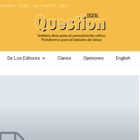
s Somos
CLAE
Sur Y Sur TV
FILA
De Los Editores
Claves
Opiniones
English