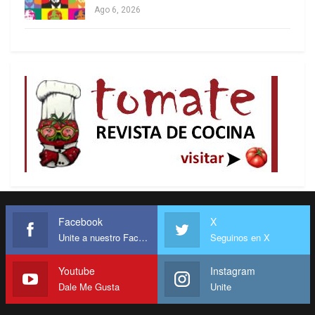
supuesto, en ese sistema de precios omite al
Ago 6, 2026
grado de concentración de los mercados y la
prevalencia del capital financiero. El libro pasó sin
pena ni gloria hasta el derrumbe del socialismo
soviético en 1991.
Mises tuvo seguidores en los países
desarrollados como Friedrich Hayek, Murray
Rothbard, Hans Sennholz, George Reisman, Peter
Boettke, Roger Garrison, Manuel Ayau y Joseph
Keckeissen, entre otros.
Facebook
X
Unite a nuestro Facebook
Seguinos en X
Youtube
Instagram
Dale Me Gusta
Unite