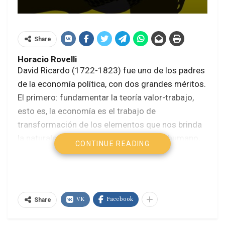
Share
Horacio Rovelli
David Ricardo (1722-1823) fue uno de los padres
de la economía política, con dos grandes méritos.
El primero: fundamentar la teoría valor-trabajo,
esto es, la economía es el trabajo de
transformación de los elementos que nos brinda
la naturaleza para que sean útiles al ser humano,
CONTINUE READING
por lo tanto es ese trabajo el que crea el valor.
De esa manera, da respuesta a la pregunta que se
hacía Aristóteles (384 a.C.-322 a.C.): ¿Por qué se
VK
Facebook
Share
comercia en los mercados persas un par de
sandalias por un par de almohadones? La