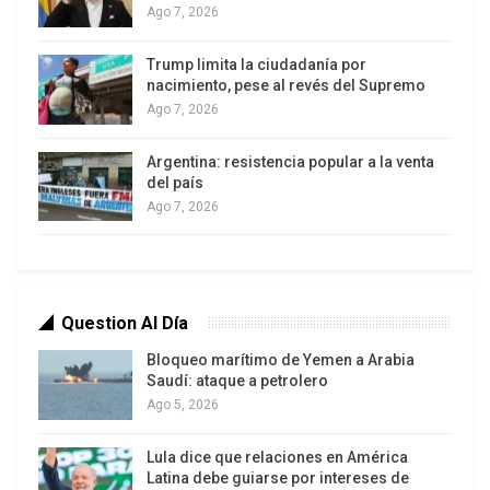
Ambos venden los granos al mismo precio, pero
Ago 7, 2026
los costos del que es propietario de las tierras
más fértiles son mucho menores que los costos
Trump limita la ciudadanía por
nacimiento, pese al revés del Supremo
del que es propietario de las menos fértiles, y su
Ago 7, 2026
rinde es mucho mayor. El precio del mercado es el
de la tierra menos fértil. He aquí la renta agrícola.
Argentina: resistencia popular a la venta
Y por extensión a las demás rentas (petrolera,
del país
Ago 7, 2026
minera, financiera, etc.), la renta es una utilidad en
la que no hubo un aumento del esfuerzo humano
o un incremento de la inversión productiva para
obtenerla.
Question Al Día
Bloqueo marítimo de Yemen a Arabia
Saudí: ataque a petrolero
Ago 5, 2026
Lula dice que relaciones en América
Latina debe guiarse por intereses de