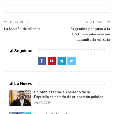
PREV POST
NEXT POST
La lección de Allende
Argentina propuso a la
ONU una intervención
humanitaria en Siria
Seguinos
El Secretario General de la Unión de Naciones
Suramericanas (UNASUR), Alí Rodríguez Araque,
mantuvo este jueves 5 de septiembre una
videoconferencia con comunicadores y
Lo Nuevo
comunicadoras del Enlace de Medios por la
Democratización de las Comunicación, entidad
Colombia recibe a Abelardo de la
Espriella en estado de crispación política
constituida por una veintena de medios y redes
Ago 7, 2026
alternativos de América Latina.