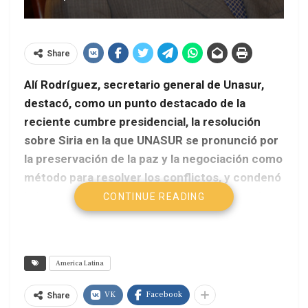
Share
Alí Rodríguez, secretario general de Unasur,
destacó, como un punto destacado de la
reciente cumbre presidencial, la resolución
sobre Siria en la que UNASUR se pronunció por
la preservación de la paz y la negociación como
método para resolver los conflictos, y condenó
la intervención extranjera en Siria y el uso de
CONTINUE READING
armas de destrucción masiva como las armas
químicas y bacteriológicas.
America Latina
VK
Facebook
Share