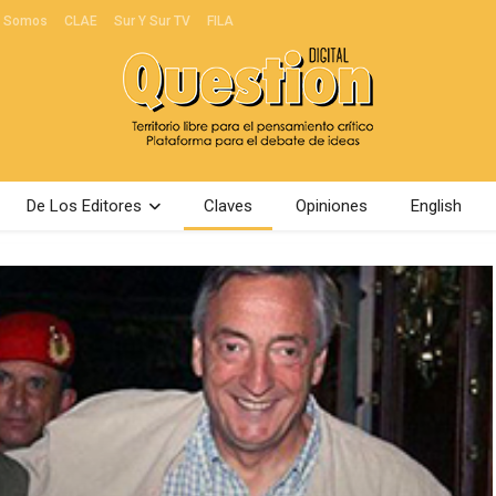
s Somos
CLAE
Sur Y Sur TV
FILA
De Los Editores
Claves
Opiniones
English