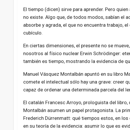
El tiempo (dicen) sirve para aprender. Pero quien 
no existe. Algo que, de todos modos, sabían el ad
absorbe y agrada, el que no encuentra trabajo, el
cubículo.
En ciertas dimensiones, el presente no se mueve
nosotros al físico nuclear Erwin Schrödinger: ete
también es tiempo, mostrando la evidencia de q
Manuel Vásquez Montalbán apuntó en su libro Man
comete el intelectual sólo hay una grave: creer 
capaz de ordenar una determinada parcela del le
El catalán Francesc Arroyo, prologuista del libr
Montalbán asumen un papel protagonista. La pri
Frederich Dürrenmatt: qué tiempos estos, en los 
en su teoría de la evidencia: asumir lo que es evi