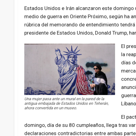
Estados Unidos e Irán alcanzaron este domingo u
medio de guerra en Oriente Próximo, según ha an
rúbrica del memorando de entendimiento tendrá l
presidente de Estados Unidos, Donald Trump, han
El pre
la rea
días d
mercad
concr
anunci
guerra
Una mujer pasa ante un mural en la pared de la
Líbano
antigua embajada de Estados Unidos en Teherán,
ahora convertida en un museo.
El pac
domingo,
día de su 80 cumpleaños
, llega tras 
declaraciones contradictorias entre ambas partes.