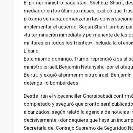
El primer ministro paquistaní, Shehbaz Sharif, d
mediador en los últimos meses, explicó que, tras 
próxima semana, comenzarán las conversaciones
implementar el acuerdo. Según Sharif, ambas par
«la terminación inmediata y permanente de las o
militares en todos los frentes», incluida la ofensiv
Líbano.
Este mismo domingo, Trump reprendió a su aliad
ministro israelí, Benjamín Netanyahu, por el ataqu
Beirut, y exigió al primer ministro iraelí Benjamí
detenga lo bombardeos.
Desde Irán el vicecanciller Gharaibabadi confir
completado y aseguró que pronto será publicado p
alcanzados, según relató la agencia de noticias i
decisivamente «dondequiera que haya un incumpli
Secretaría del Consejo Supremo de Seguridad Na