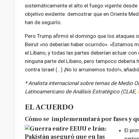
sistemáticamente el alto el fuego vigente desde a
objetivo evidente: demostrar que en Oriente Medi
han de seguirlo.
Pero Trump
afirmó el domingo que los
ataques is
Beirut «no deberían haber ocurrido».
«Estamos mu
el Líbano
, y todas las partes deberían
actuar con 
ninguna parte del Líbano
, pero tampoco debería h
contra Israel
(…) ¡No lo arruinemos todo!», añadió
* Analista internacional sobre temas de Medio Or
Latinoamericano de Análisis Estratégico (CLAE,
EL ACUERDO
Cómo se implemenmtará por fases y q
El pri
partes