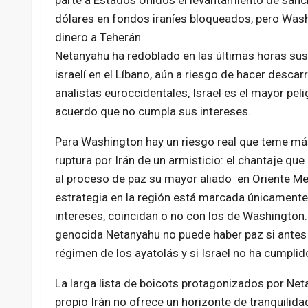
parte a Estados Unidos el levantamiento de sanc
dólares en fondos iraníes bloqueados, pero Washi
dinero a Teherán.
Netanyahu ha redoblado en las últimas horas sus 
israelí en el Líbano, aún a riesgo de hacer descar
analistas euroccidentales, Israel es el mayor peli
acuerdo que no cumpla sus intereses.
Para Washington hay un riesgo real que teme más
ruptura por Irán de un armisticio: el chantaje qu
al proceso de paz su mayor aliado en Oriente Med
estrategia en la región está marcada únicamente
intereses, coincidan o no con los de Washington.
genocida Netanyahu no puede haber paz si antes 
régimen de los ayatolás y si Israel no ha cumplid
La larga lista de boicots protagonizados por Net
propio Irán no ofrece un horizonte de tranquilidad 