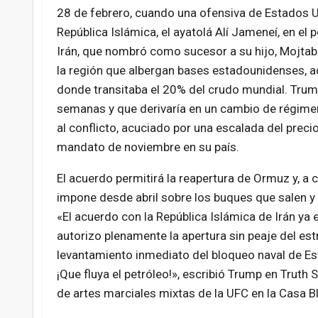
28 de febrero, cuando una ofensiva de Estados Un
República Islámica,
el ayatolá Alí Jameneí
, en el
Irán, que nombró como sucesor a su hijo, Mojtab
la región que albergan bases estadounidenses, a
donde transitaba el 20% del crudo mundial. Trump
semanas y que derivaría en un cambio de régimen 
al conflicto, acuciado por una escalada del preci
mandato de noviembre en su país.
El acuerdo permitirá la reapertura de Ormuz y, a
impone desde abril sobre los buques que salen y 
«El acuerdo con la República Islámica de Irán ya e
autorizo plenamente la apertura sin peaje del es
levantamiento inmediato del bloqueo naval de E
¡Que fluya el petróleo!», escribió Trump en Trut
de artes marciales mixtas de la UFC en la Casa B