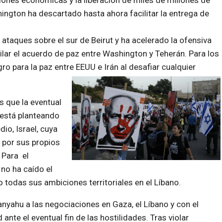
iones económicas y la liberación de miles de millones de
ngton ha descartado hasta ahora facilitar la entrega de
ataques sobre el sur de Beirut y ha acelerado la ofensiva
rilar el acuerdo de paz entre Washington y Teherán. Para los
gro para la paz entre EEUU e Irán al desafiar cualquier
 que la eventual
e está planteando
io, Israel, cuya
 por sus propios
 Para el
no ha caído el
o todas sus ambiciones territoriales en el Líbano.
anyahu a las negociaciones en Gaza, el Líbano y con el
ante el eventual fin de las hostilidades. Tras violar