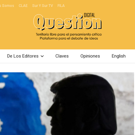
s Somos
CLAE
Sur Y Sur TV
FILA
De Los Editores
Claves
Opiniones
English