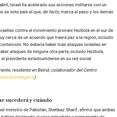
bril, Israel ha acelerado sus acciones militares con un
o es este país el que,
de facto
, marca el paso y los demás
raelíes
contra el movimiento proiraní Hezbolá
en el sur de
y cerca de un
acuerdo que traerá paz a la región, incluido
contención. No debería haber más ataques israelíes en
aber ataques de ninguna otra parte,
incluido Hezbolá,
 el presidente estadounidense en su red social.
iente, residente en Beirut, colaborador del Centro
www.estrategia.la
)
ue sucederá y cuándo
mer ministro de Pakistán, Shehbaz Sharif, afirmó que ambas
 habían declarado el cese inmediato y permanente de