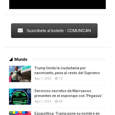
no son acordes al contenido de los estudios
analizados (Ver por ejemplo
Trump y las drogas: la viga en los propios ojos
https://tinyurl.com/3ywy8ex9
). En el anuncio
ahora realizado, la propia EFSA aclara que “una
Suscribete al boletín - COMUNICAN
preocupación se define como crítica cuando
afecta a
todos
los usos propuestos de la
sustancia activa objeto de evaluación” (cursivas
en el original), entre los cuales incluye usos
Mundo
previos a la siembra, posteriores a la cosecha,
distintas formas de uso y consumo, etcétera.
Trump limita la ciudadanía por
nacimiento, pese al revés del Supremo
E
Ago 7, 2026
72
sto significa que EFSA puede reconocer
Servicios secretos de Marruecos:
Los latinos le van dando la espalda a Trump
presentes en el espionaje con ‘Pegasus’
evidencias gravísimas relacionadas a alguno de
Ago 7, 2026
89
esos eslabones, pero como el mismo no se
manifiesta en
todos
los pasos considerados, no
Egopolítica: Trump pone su nombre en