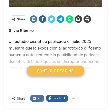
Share
Silvia Ribeiro
Un estudio científico publicado en julio 2023
muestra que la exposición al agrotóxico glifosato
aumenta notablemente la posibilidad de padecer
diabetes, debido a que es un disruptor endócrino.
Experimentos de laboratorio y con animales,
CONTINUE READING
mostraron que puede causar hiperglucemia y
resistencia a la insulina
(
https://tinyurl.com/5dacnewb
).
VK
Facebook
Share
Otro estudio publicado en 2023 por la Escuela de