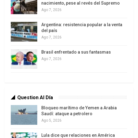
nacimiento, pese al revés del Supremo
Ago 7, 2026
Argentina: resistencia popular a la venta
del país
Ago 7, 2026
Estos estudios se agregan a más de mil 200
Brasil enfrentado a sus fantasmas
anteriores que muestran efectos graves de la
Ago 7, 2026
exposición y consumo de glifosato en la salud,
muchos de los cuales llevaron a que la Agencia
Internacional de Investigación sobre el Cáncer de
la OMS concluyera en 2015 que este agrotóxico
es cancerígeno en animales y probable
Question Al Día
cancerígeno en humanos. El glifosato, un químico
Bloqueo marítimo de Yemen a Arabia
creado por Monsanto en la década de 1970, ya
Saudí: ataque a petrolero
Ago 5, 2026
había sido considerado cancerígeno por la EPA de
Estados Unidos en 1985 y en ocasiones
Lula dice que relaciones en América