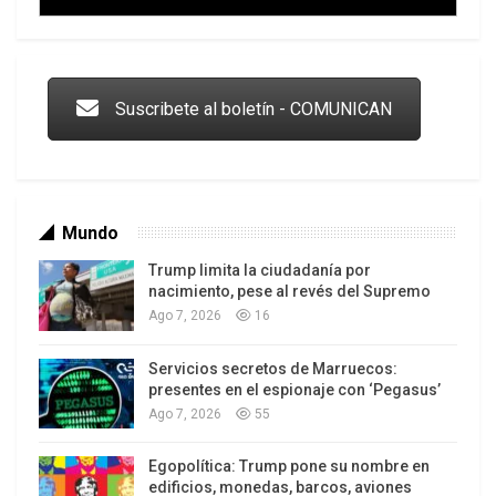
Trump y las drogas: la viga en los propios ojos
Suscribete al boletín - COMUNICAN
Mundo
Trump limita la ciudadanía por
nacimiento, pese al revés del Supremo
Ago 7, 2026
16
Servicios secretos de Marruecos:
Los latinos le van dando la espalda a Trump
presentes en el espionaje con ‘Pegasus’
Ago 7, 2026
55
Egopolítica: Trump pone su nombre en
edificios, monedas, barcos, aviones