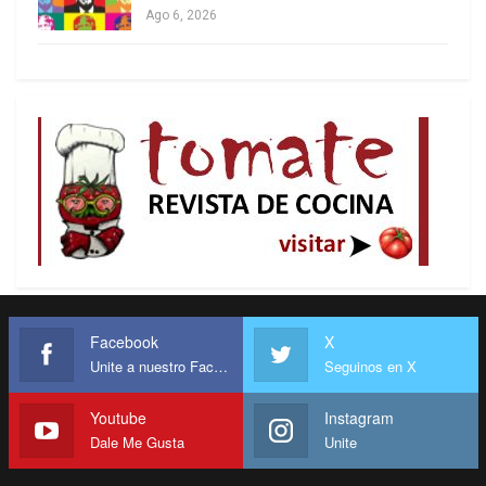
Ago 6, 2026
Facebook
X
Unite a nuestro Facebook
Seguinos en X
Youtube
Instagram
Dale Me Gusta
Unite