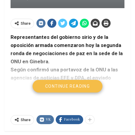
Share
Representantes del gobierno sirio y de la
oposición armada comenzaron hoy la segunda
ronda de negociaciones de paz en la sede de la
ONU en Ginebra.
Según confirmó una portavoz de la ONU a las
agencias de noticias EFE y DPA, el enviado
especial de ese organismo en este proceso,
CONTINUE READING
Lakhdar Brahimi, se reunirá hoy por separado
con cada delegación.
Telam
VK
Facebook
Share
En el inicio lo hizo con la delegación de la