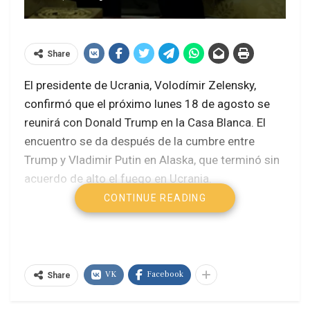
Share
El presidente de Ucrania, Volodímir Zelensky,
confirmó que el próximo lunes 18 de agosto se
reunirá con Donald Trump en la Casa Blanca. El
encuentro se da después de la cumbre entre
Trump y Vladimir Putin en Alaska, que terminó sin
acuerdo de alto el fuego en Ucrania.
CONTINUE READING
Trump y Putin en Alaska: avances sin
anuncios de acuerdos
Erdogan confía en cumbre Trump-Putin
para impulsar paz
VK
Facebook
Share
El rumbo errático de Trump en Ucrania
amenaza la cumbre con Putin en Alaska