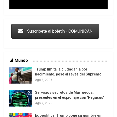
Trump y las drogas: la viga en los propios ojos
Suscribete al boletín - COMUNICAN
Mundo
Trump limita la ciudadanía por
nacimiento, pese al revés del Supremo
Ago 7, 2026
Servicios secretos de Marruecos:
Los latinos le van dando la espalda a Trump
presentes en el espionaje con ‘Pegasus’
Ago 7, 2026
Egopolítica: Trump pone su nombre en