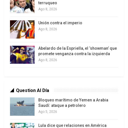
terruqueo
presidente Trump en Washington,
Ago 8, 2026
D.C., para discutir todos los detalles
(…) Estoy agradecido por la
Unión contra el imperio
Ago 8, 2026
invitación.” – Volodímir Zelensky
Abelardo de la Espriella, el ‘showman’ que
promete venganza contra la izquierda
Ago 8, 2026
Zelensky enfatizó que Ucrania hará “todo lo
posible para alcanzar la paz”, mientras persiste el
escepticismo tanto en Kiev como en Moscú sobre
un avance definitivo. Diversos líderes europeos
Question Al Día
participarán remotamente en algunas
negociaciones para impulsar garantías de
Bloqueo marítimo de Yemen a Arabia
Saudí: ataque a petrolero
seguridad.
Ago 5, 2026
Lula dice que relaciones en América