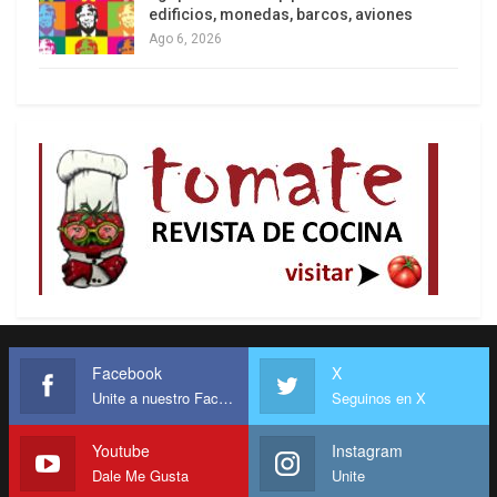
edificios, monedas, barcos, aviones
Ago 6, 2026
Facebook
X
Unite a nuestro Facebook
Seguinos en X
Youtube
Instagram
Dale Me Gusta
Unite