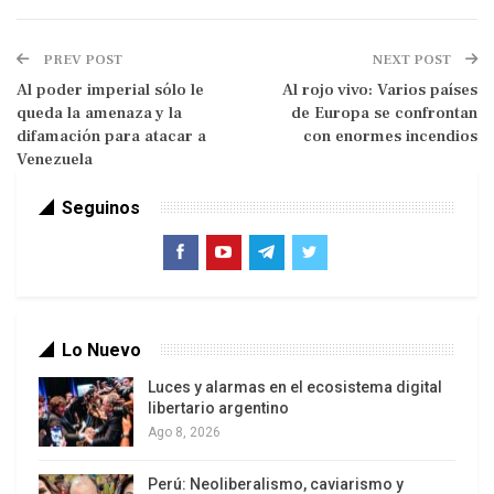
Ambos líderes conversarán sobre posibles vías
PREV POST
NEXT POST
para poner fin a la guerra y las garantías de
Al poder imperial sólo le
Al rojo vivo: Varios países
seguridad para Kiev. Trump señaló que, “si todo
queda la amenaza y la
de Europa se confrontan
sale bien”, se programaría también una cumbre
difamación para atacar a
con enormes incendios
trilateral con Putin y Zelensky.
Venezuela
El mandatario ucraniano agradeció la invitación y
Seguinos
destacó la importancia de la participación
europea en el proceso. Este será el primer viaje de
Zelensky a Washington desde las tensiones
surgidas a inicios de año con la administración
Lo Nuevo
Trump.
Luces y alarmas en el ecosistema digital
libertario argentino
Ago 8, 2026
Perú: Neoliberalismo, caviarismo y
“El lunes me reuniré con el