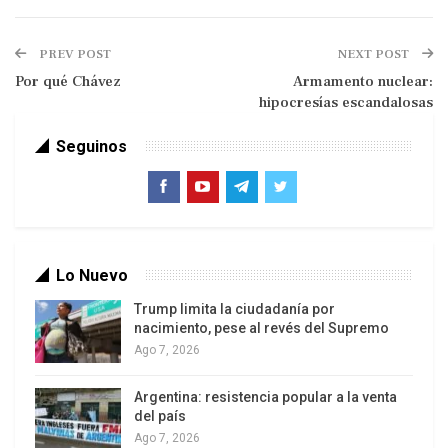
PREV POST
NEXT POST
Por qué Chávez
Armamento nuclear:
hipocresías escandalosas
Seguinos
Pero, ¿cuáles son las consecuencias de esto para
Venezuela? El Mercosur es un acuerdo que
Lo Nuevo
pretende crear un mercado común en América del
Trump limita la ciudadanía por
Sur, es decir, que haya libre circulación de bien,
nacimiento, pese al revés del Supremo
servicios y personas entre los Estados miembros,
Ago 7, 2026
y que además se cree un arancel externo común,
Argentina: resistencia popular a la venta
entre otras metas macroeconómica y
del país
microeconómicas. En otras palabras, los países
Ago 7, 2026