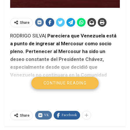
Share
RODRIGO SILVA|
Pareciera que Venezuela está
a punto de ingresar al Mercosur como socio
pleno. Pertenecer al Mercosur ha sido un
deseo constante del Presidente Chávez,
especialmente desde que decidió que
Venezuela no continuara en la Comunidad
Andina de Naciones porque Colombia y Perú
CONTINUE READING
querían firmar tratados de libre comercio con
los Estados Unidos de América del Norte, como
en efecto lo hicieron.
VK
Facebook
Share