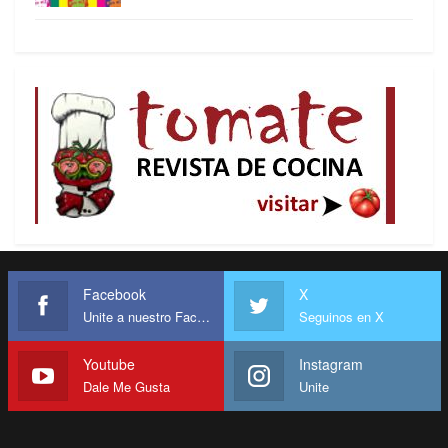
día se sentarán con Mercosur. Con o sin ALCA,
ellos quieren que sigamos siendo el mercado de
sus productos y que les sigamos vendiendo de
manera segura y barata nuestras materias primas,
como en la colonia. Cualquiera que haya leído bien
“Las Venas Abiertas de América Latina” lo podrá
entender. Y a ese proyecto imperial Venezuela ha
venido siendo funcional (importando más que
nunca y vendiendo petróleo crudo más que
nunca), y esto no cambiará con la entrada al
Mercosur. (Aparte de que Mercosur tiene un
Facebook
X
Unite a nuestro Facebook
Seguinos en X
tratado de libre comercio con Israel, país con el
no tenemos ni queremos tener relaciones,
Youtube
Instagram
supongo).
Dale Me Gusta
Unite