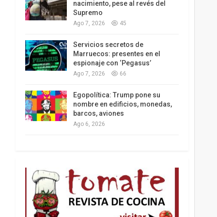
nacimiento, pese al revés del
Supremo
Ago 7, 2026
45
Los latinos le van dando la espalda a Trump
Servicios secretos de
Marruecos: presentes en el
espionaje con ‘Pegasus’
Ago 7, 2026
66
Egopolítica: Trump pone su
nombre en edificios, monedas,
barcos, aviones
Ago 6, 2026