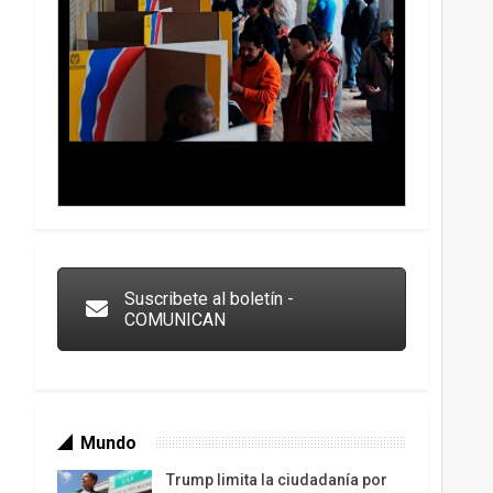
Trump y las drogas: la viga en los propios ojos
Suscribete al boletín -
COMUNICAN
Mundo
Trump limita la ciudadanía por