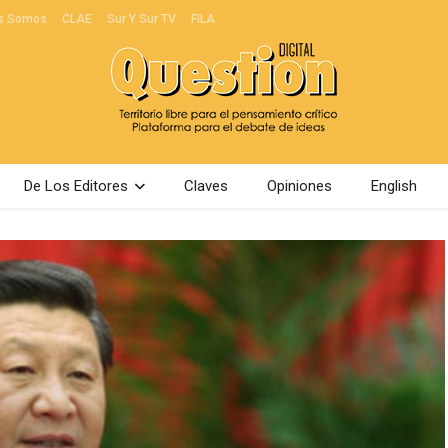
s Somos
CLAE
Sur Y Sur TV
FILA
De Los Editores
Claves
Opiniones
English