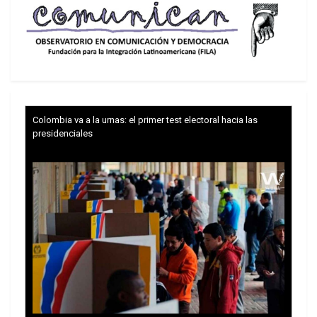
Colombia va a la urnas: el primer test electoral hacia las
presidenciales
5.
Cablegate:
A fines de 2010, WikiLeaks
expuso alrededor de 250.000 cables diplomáticos
involucrando a todos los países del mundo,
dejando al descubierto maniobras,
conspiraciones y otras acciones ilegales en todos
los continentes.
6.
Las tres grandes T:
WikiLeaks puso al
descubierto los negociados secretos de los tres
mayores tratados de libre comercio, conocidos