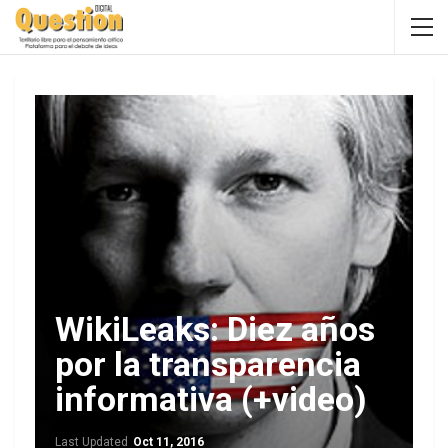
WikiLeaks: Diez años
por la transparencia
informativa (+video)
Last Updated
Oct 11, 2016