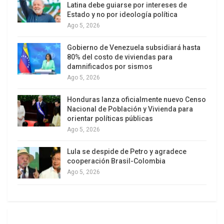
los documentos rompiendo la censura.
Latina debe guiarse por intereses de
Estado y no por ideología política
4.
Asesinato colateral:
En 2010 WikiLeaks
Ago 5, 2026
publicó el video que muestra el ataque aéreo,
Gobierno de Venezuela subsidiará hasta
desde dos helicópteros Apache estadounidenses,
80% del costo de viviendas para
en el que mueren 12 civiles iraquíes, incluyendo
damnificados por sismos
Ago 5, 2026
dos empleados de la agencia informativa Reuters,
en Bagdad el 12 de julio de 2007. El mundo pudo
Honduras lanza oficialmente nuevo Censo
ver las impactantes imágenes de soldados
Nacional de Población y Vivienda para
orientar políticas públicas
norteamericanos festejando la muerte de sus
Ago 5, 2026
víctimas, entre ellos los ocupantes de una
camioneta que llevaba dos niños a la escuela, que
Lula se despide de Petro y agradece
fue atacada al intentar auxiliar a uno de los
cooperación Brasil-Colombia
Ago 5, 2026
heridos.[2]