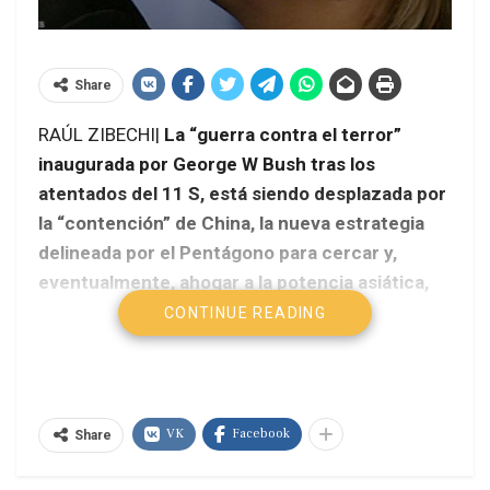
Share
RAÚL ZIBECHI|
La “guerra contra el terror”
inaugurada por George W Bush tras los
atentados del 11 S, está siendo desplazada por
la “contención” de China, la nueva estrategia
delineada por el Pentágono para cercar y,
eventualmente, ahogar a la potencia asiática,
con el objetivo de mantener la supremacía
CONTINUE READING
global. El último viraje del imperio involucra de
lleno a Sudamérica.
VK
Facebook
Share