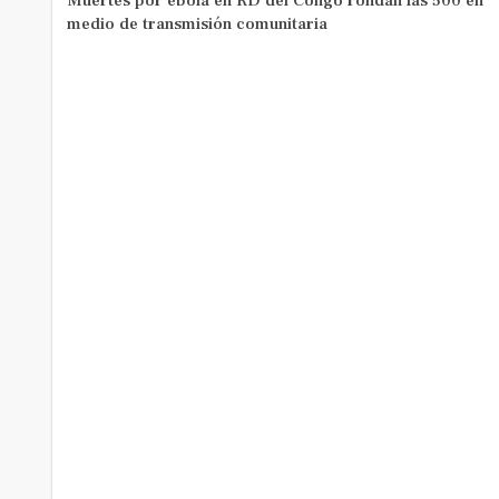
Muertes por ébola en RD del Congo rondan las 500 en
medio de transmisión comunitaria