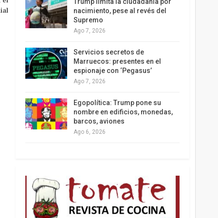
 el
Trump limita la ciudadanía por
ial
nacimiento, pese al revés del
Supremo
Ago 7, 2026
Los latinos le van dando la espalda a Trump
Servicios secretos de
Marruecos: presentes en el
espionaje con ‘Pegasus’
Ago 7, 2026
Egopolítica: Trump pone su
nombre en edificios, monedas,
barcos, aviones
Ago 6, 2026