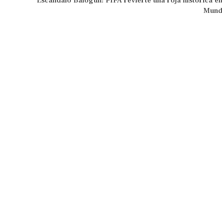
Escándalo Balogun: FIFA revierte una roja histórica en
Mund