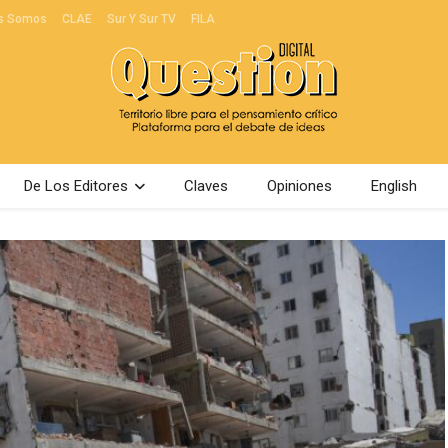
s Somos
CLAE
Sur Y Sur TV
FILA
De Los Editores
Claves
Opiniones
English