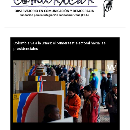
rentístico extractivista petrodependiente, hacia la
construcción de un nuevo modelo productivo que
tenga como eje el desarrollo endógeno
diversificado sustentable, acoplado a la transición
de la matriz energética global.
Colombia va a la urnas: el primer test electoral hacia las
presidenciales
En el contexto de la transición de la matriz
energética impulsada por el calentamiento
global, asumir una estrategia de conversión
de PDVSA en una empresa productora de
energía eléctrica de fuentes renovables
aprovechando las potencialidades que tiene
el país y de derivados no energéticos de los
hidrocarburos, al tiempo que se vaya
retirando en el largo plazo del negocio de la
producción y distribución de los
combustibles fósiles.