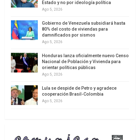
Estado y no por ideología política
escenarios de “rescate” de nuestra industria con
Ago 5, 2026
propuestas de intensificación y ampliación del
camino extractivista y una visión rentista ya
Gobierno de Venezuela subsidiará hasta
lastimeramente andado, agravadas por una
80% del costo de viviendas para
damnificados por sismos
manifiesta voluntad de abandono de posiciones
Ago 5, 2026
de soberanía nacional sobre sus recursos y
espacio geográfico.
Honduras lanza oficialmente nuevo Censo
Nacional de Población y Vivienda para
orientar políticas públicas
Alternativa del cambio posrentista
Ago 5, 2026
Lula se despide de Petro y agradece
cooperación Brasil-Colombia
Ago 5, 2026
El plan de recuperación de la industria petrolera
debe estar enmarcado dentro de las pautas y
normativas establecidas en la Constitución y en la
Ley Orgánica de Hidrocarburos (LOH) y, realizarse
dentro del proceso de transición del modelo