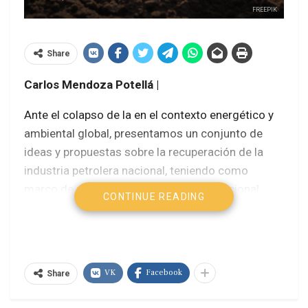
FREEPIK
Share
Carlos Mendoza Potellá |
Ante el colapso de la en el contexto energético y
ambiental global, presentamos un conjunto de
ideas y propuestas sobre la recuperación de la
industria petrolera nacional, teniendo como
marco de referencia el contexto internacional
CONTINUE READING
geopolítico, la crisis multidimensional que afecta
a la nación y la ya innegable emergencia de una
crisis climática global.
VK
Facebook
Al hacerlo, pretendemos demostrar que el país, en
Share
los múltiples desafíos que enfrenta, tiene otras