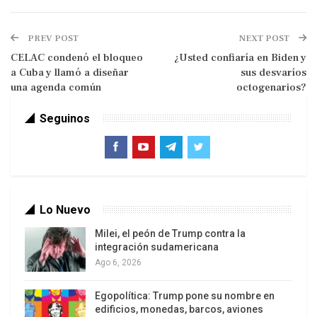
alternativas diferentes a las derivas neoliberales,
autoritarias y entreguistas, que se pretenden
PREV POST
NEXT POST
posicionar como única opción para superar la
CELAC condenó el bloqueo
¿Usted confiaría en Biden y
crisis.
a Cuba y llamó a diseñar
sus desvaríos
una agenda común
octogenarios?
Seguinos
La humanidad vive hoy un momento crítico en el
cual está en juego su propia supervivencia como
especie. En ese contexto trágico, que los menos
pesimistas consideran de largo plazo, nuestra
Lo Nuevo
Nación es abatida por una acumulación de
conflictos externos e internos.
Milei, el peón de Trump contra la
integración sudamericana
Ubicada en un ámbito geopolítico en el que
Ago 6, 2026
históricamente se le ha destinado a servir de
Egopolítica: Trump pone su nombre en
“patio trasero” o socio subordinado de uno de los
edificios, monedas, barcos, aviones