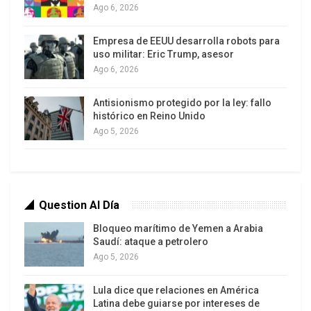
poderes mundiales, Venezuela enfrenta desde
Ago 6, 2026
hace décadas una crisis social, política y humana
de propia factura.
Empresa de EEUU desarrolla robots para
uso militar: Eric Trump, asesor
La condición centenaria de país productor
Ago 6, 2026
petrolero, explotador de un yacimiento minero,
Antisionismo protegido por la ley: fallo
está llegando a su fase terminal debido a una
histórico en Reino Unido
tendencia manifiesta desde hace cinco décadas:
Ago 5, 2026
la disminución de la capacidad de generación de
excedentes de esa industria.
El no haber prestado atención a las múltiples
Question Al Día
advertencias sobre la necesidad de dar pasos
Bloqueo marítimo de Yemen a Arabia
ciertos hacia la construcción de una economía no
Saudí: ataque a petrolero
rentista, es uno de los factores de la catastrófica
Ago 5, 2026
realidad actual.
Lula dice que relaciones en América
Hoy, sin embargo, continúan planteándose
Latina debe guiarse por intereses de