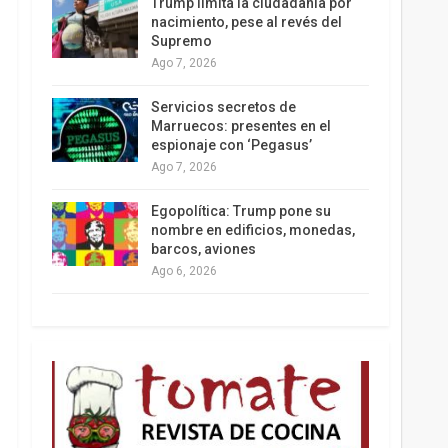
Trump limita la ciudadanía por
nacimiento, pese al revés del
Supremo
Ago 7, 2026
Los latinos le van dando la espalda a Trump
Servicios secretos de
Marruecos: presentes en el
espionaje con ‘Pegasus’
Ago 7, 2026
Egopolítica: Trump pone su
nombre en edificios, monedas,
barcos, aviones
Ago 6, 2026