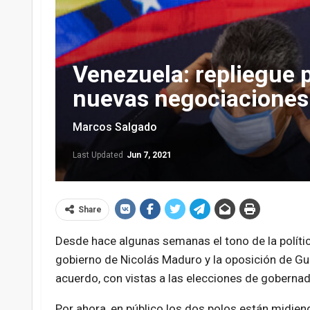
Venezuela: repliegue p
nuevas negociaciones
Marcos Salgado
Last Updated
Jun 7, 2021
Share
Desde hace algunas semanas el tono de la políti
gobierno de Nicolás Maduro y la oposición de Gua
acuerdo, con vistas a las elecciones de goberna
Por ahora, en público los dos polos están midiend