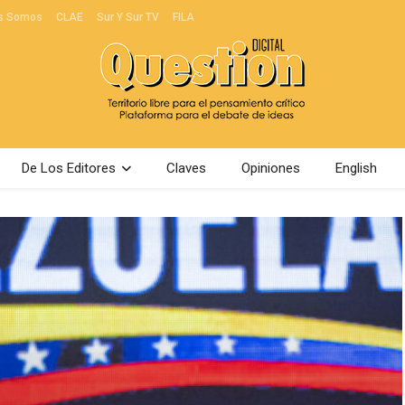
s Somos
CLAE
Sur Y Sur TV
FILA
De Los Editores
Claves
Opiniones
English