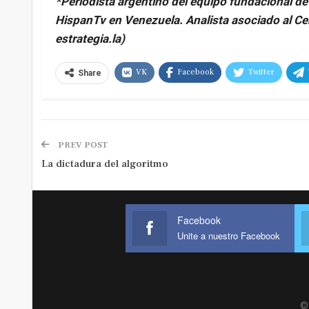
*Periodista argentino del equipo fundacional de
HispanTv en Venezuela. Analista asociado al Ce
estrategia.la)
VK
Facebook
Twitter
Share
PREV POST
La dictadura del algoritmo
Facebook
Unite a nuestro Facebook
© 