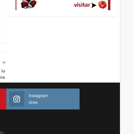
 la
ión
Instagram
Unite
io