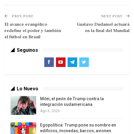
sociales, niveles de ingreso y ocupaciones dentro
de las ramas de actividad económica dominantes
PREV POST
NEXT POST
en el estado La Guaira y algunas zonas
El avance evangélico
Gustavo Dudamel actuará
específicas en el resto de la Gran Caracas.
redefine el poder y también
en la final del Mundial
el fútbol en Brasil
Seguinos
Lo Nuevo
Milei, el peón de Trump contra la
La mayoría de los análisis económicos
integración sudamericana
convencionales priorizan variables
Ago 6, 2026
macroeconómicas e institucionales amigables
Egopolítica: Trump pone su nombre en
con los mercados: el impacto sobre el
edificios, monedas, barcos, aviones