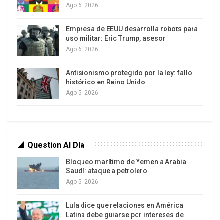
crecimiento, la estimación financiera de los
Ago 6, 2026
daños, las consecuencias en el
clima de inversiones, el monto de capital
Empresa de EEUU desarrolla robots para
uso militar: Eric Trump, asesor
necesario para la reconstrucción y la estabilidad
Ago 6, 2026
macroeconómica.
Antisionismo protegido por la ley: fallo
Sin embargo, más allá de estas dimensiones -
histórico en Reino Unido
innegablemente relevantes- devenidas del
Ago 5, 2026
diagnóstico, una visión integral debe enfocar el
abordaje del problema desde dos directrices
fundamentales: cómo satisfacer las necesidades
inmediatas de la población afectada y cómo
Question Al Día
ejecutar un plan de inversiones para la
Bloqueo marítimo de Yemen a Arabia
reconstrucción bajo una perspectiva de desarrollo
Saudí: ataque a petrolero
nacional.
Ago 5, 2026
Entender el punto en el que estamos como
Lula dice que relaciones en América
Latina debe guiarse por intereses de
sociedad, pasa por considerar que antes del