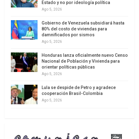
Estado y no por ideología política
trágico evento del 24 de junio, otros sismos de
Ago 5, 2026
orden económico y político, anticipaban que
posibles dificultades futuras, podrían
Gobierno de Venezuela subsidiará hasta
80% del costo de viviendas para
incrementar de manera exponencial los efectos
damnificados por sismos
del quehacer de la naturaleza. A tal efecto, se
Ago 5, 2026
identifican seis (6) factores, elementos y
Honduras lanza oficialmente nuevo Censo
condicionantes esenciales:
Nacional de Población y Vivienda para
orientar políticas públicas
a) El terremoto de las sanciones
Ago 5, 2026
Lula se despide de Petro y agradece
cooperación Brasil-Colombia
Ago 5, 2026