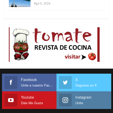
Ago 5, 2026
del amplio espectro de las MCU, alcanzó más de
40 mil personas entre 2017 y 2018, se afectó a
más de 300 mil seres humanos que quedaron en
riesgos de salud, de los cuales quedaron
desatendidas 16.000 personas que requerían
diálisis, 16.000 pacientes con cáncer y
aproximadamente unos 80.000 pacientes con VIH
que se quedaron sin tratamiento, además de 4
millones de personas con diabetes e hipertensión
sin fármacos estables (Weisbrot y Sachs, 2019).
(3)
Facebook
X
Unite a nuestro Facebook
Seguinos en X
b) El cerco financiero y el boicot multilateral
Youtube
Instagram
Dale Me Gusta
Unite