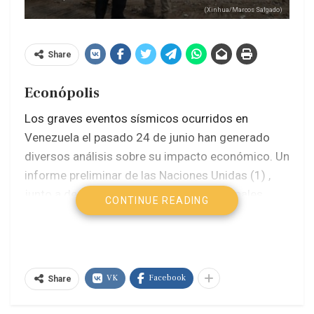
(Xinhua/Marcos Salgado)
Share
Econópolis
Los graves eventos sísmicos ocurridos en
Venezuela el pasado 24 de junio han generado
diversos análisis sobre su impacto económico. Un
informe preliminar de las Naciones Unidas (1) ,
junto a declaraciones de expertos nacionales,
CONTINUE READING
revelan que este «doblete sísmico» tuvo un
comportamiento extraordinariamente destructivo.
La devastación no solo afectó a los objetos, sino
VK
Facebook
Share
fundamentalmente a los sujetos: golpeó el
patrimonio de familias de diversos estratos