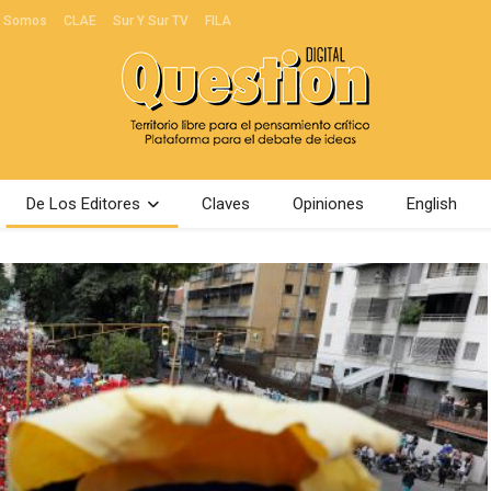
s Somos
CLAE
Sur Y Sur TV
FILA
De Los Editores
Claves
Opiniones
English