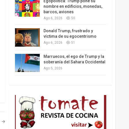
Egopolítica: Trump pone su
nombre en edificios, monedas,
barcos, aviones
Ago 6, 2026
50
Los latinos le van dando la espalda a Trump
Donald Trump, frustrado y
víctima de su egocentrismo
Ago 6, 2026
51
Marruecos, el ego de Trump y la
soberanía del Sahara Occidental
Ago 5, 2026