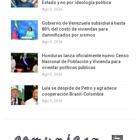
Estado y no por ideología política
Ago 5, 2026
Gobierno de Venezuela subsidiará hasta
80% del costo de viviendas para
damnificados por sismos
Ago 5, 2026
Esta vulnerable realidad se ha visto propiciada por
Honduras lanza oficialmente nuevo Censo
las sanciones y la política agresiva de
Nacional de Población y Vivienda para
Washington. Durante años, el gobierno
orientar políticas públicas
venezolano ha operado bajo un asfixiante bloqueo
Ago 5, 2026
que ha mermado su capacidad para suministrar o
Lula se despide de Petro y agradece
producir los materiales necesarios para afrontar
cooperación Brasil-Colombia
desastres naturales de esta envergadura.
Ago 5, 2026
Washington era consciente de la escasez de
insumos médicos en el país; por ello, uno de los
primeros
envíos
de EEUU tras el secuestro de
Nicolás Maduro consistió en 65 toneladas de