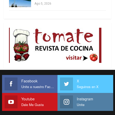
Ago 5, 2026
Por otro lado, Estados Unidos envió un
contingente considerable de rescatistas para
sumarse a las tareas de salvamento, y diversos
medios han difundido imágenes de estos equipos
Facebook
X
trabajando codo a codo con el personal
Unite a nuestro Facebook
Seguinos en X
venezolano.
Youtube
Instagram
Al mismo tiempo, Trump
generó
polémica al
Dale Me Gusta
Unite
declarar que los venezolanos están felices y
siguen bailando en las calles tras los terremotos.