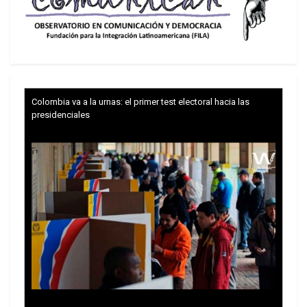
suministros médicos, lo que representa un
reconocimiento no oficial del impacto de sus
propias sanciones.
Este impacto directo también se evidencia en las
estaciones de monitoreo e investigación sísmica
Colombia va a la urnas: el primer test electoral hacia las
de Venezuela, cuyas restricciones financieras han
presidenciales
impedido su actualización tecnológica, obligando
al gobierno a cerrarlas parcialmente.
Washington intenta limpiar su reputación
Tras los terremotos del 24 de junio, Estados
Unidos afirmó estar en contacto con las
autoridades venezolanas y movilizando asistencia
para la nación sudamericana, históricamente
afectada por el embargo de Washington. Donald
Trump fue uno de los primeros líderes en