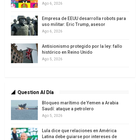
varios hospitales se encuentran colapsados por la
Ago 6, 2026
cantidad de heridos.
Empresa de EEUU desarrolla robots para
Estas sanciones estadounidenses, sumadas a la
uso militar: Eric Trump, asesor
Ago 6, 2026
crisis económica derivada, entorpecen las labores
de rescate. Los equipos de emergencia deben
Antisionismo protegido por la ley: fallo
remover escombros y buscar sobrevivientes con
histórico en Reino Unido
recursos muy limitados, lo que reduce
Ago 5, 2026
drásticamente el tiempo disponible para
encontrarlos con vida. La situación se ha
agravado aún más debido a los masivos
apagones en gran parte del país, que también han
Question Al Día
interrumpido las telecomunicaciones, dejando a
Bloqueo marítimo de Yemen a Arabia
miles de venezolanos en el exterior sin posibilidad
Saudí: ataque a petrolero
Ago 5, 2026
de comunicarse con sus familias.
Lula dice que relaciones en América
Latina debe guiarse por intereses de