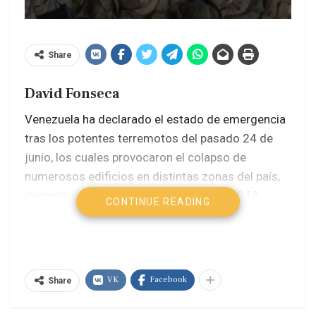
Share
David Fonseca
Venezuela ha declarado el estado de emergencia
tras los potentes terremotos del pasado 24 de
junio, los cuales provocaron el colapso de
numerosos edificios en distintas zonas del país,
dejando un trágico saldo de al menos 1,943
CONTINUE READING
muertos y cerca de 10,000 heridos (para la fecha
de publicación de este artículo). Ante la magnitud
de la tragedia, varios países han expresado su
solidaridad con el pueblo venezolano y han
VK
Facebook
Share
comenzado a coordinar a la mayor brevedad el
envío de suministros y equipos de rescate hacia