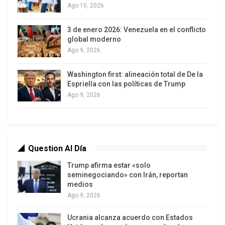
Ago 10, 2026
económica. Pero justo en ese momento llega la
tragedia natural más cruenta vivida en la historia
3 de enero 2026: Venezuela en el conflicto
del país caribeño: éramos muchos y la abuela
global moderno
paría como si nada.
Ago 9, 2026
Washington first: alineación total de De la
Espriella con las políticas de Trump
Ago 9, 2026
Question Al Día
Trump afirma estar «solo
seminegociando» con Irán, reportan
El incomparable evento sísmico que sacudió a
medios
Venezuela el 24 de junio, en plena celebración
Ago 9, 2026
afrodescendiente de San Juan, proyecta un
impacto sociopolítico incalculable en múltiples
Ucrania alcanza acuerdo con Estados