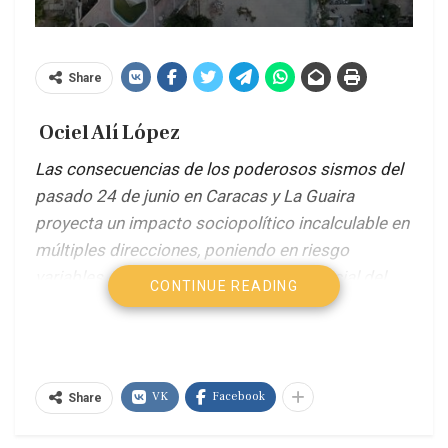
Share
Ociel Alí López
Las consecuencias de los poderosos sismos del
pasado 24 de junio en Caracas y La Guaira
proyecta un impacto sociopolítico incalculable en
múltiples direcciones, poniendo en riesgo
variables críticas de la vida política y social del
CONTINUE READING
país.
Cuando pensamos que no podían ocurrir nuevos
hechos extraordinarios por un largo tiempo en
Venezuela, que ya era suficiente con la cadena de
VK
Facebook
Share
acontecimientos que han puesto en vilo la
tranquilidad nacional desde hace una década,