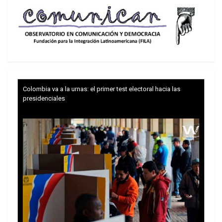
de legitimidad. El artículo 52 de la Convención de
Viena sobre el Derecho de los Tratados lo establece
de manera inequívoca.
La Constitución y la adaptación forzada
Colombia va a la urnas: el primer test electoral hacia las
presidenciales
La presidenta encargada Delcy Roxdríguez y el
secretario de Energía de EEUU, Chris Wright, trabajan
en una “agenda energética” común y “a largo
tiempo”.
Por otra parte, el Reglamento de La Haya de 1907 y
la Cuarta Convención de Ginebra establecen que