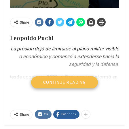
Share
Leopoldo Puchi
La presión dejó de limitarse al plano militar visible
o económico y comenzó a extenderse hacia la
seguridad y la defensa
Desde agosto de 2025, el Caribe se transformó en
CONTINUE READING
un teatro de operaciones militares. Frente a las
costas venezolanas se desplegó una de las
mayores concentraciones navales estadounidenses
de las últimas décadas. Aunque Washington nunca
VK
Facebook
Share
declaró formalmente un bloqueo naval, en la
práctica terminó imponiéndolo. Luego vino el