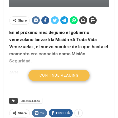
Share
En el próximo mes de junio el gobierno
venezolano lanzará la Misión «A Toda Vida
Venezuela», el nuevo nombre de la que hasta el
momento era conocida como Misión
Seguridad.
AVN
CONTINUE READING
El anuncio fue hecho por el presidente, Hugo
Chávez, durante el consejo de ministros que
dirige en el Palacio de Miraflores, en Caracas, y
America Latina
que es transmitido en cadena de radio y
televisión.
VK
Facebook
Share