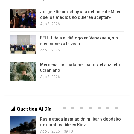
También se propone transformar el sistema
Jorge Elbaum: «hay una debacle de Milei
penitenciario, instalar un sistema nacional de
que los medios no quieren aceptar»
Ago 8, 2026
atención a las víctimas, así como crear y
socializar el conocimiento para la convivencia y la
EEUU tutela el diálogo en Venezuela, sin
seguridad ciudadana.
elecciones a la vista
Ago 8, 2026
Mercenarios sudamericanos, el anzuelo
ucraniano
Ago 8, 2026
Question Al Día
Rusia ataca instalación militar y depósito
de combustible en Kiev
Ago 8, 2026
10