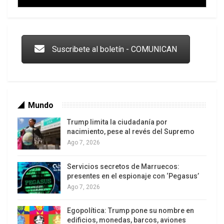
cerrado al tránsito, con la intención de que ese
Trump y las drogas: la viga en los propios ojos
silencio representara a las marchas de miles de
uruguayos que otros años recorren esas mismas
calles con las bocas cerradas, como gesto frente
Suscribete al boletín - COMUNICAN
a la impunidad que persiste en el país.
Ya al caer la noche, una pantalla gigante fue
transportada por el recorrido transmitiendo las
Mundo
imágenes de los
Trump limita la ciudadanía por
nacimiento, pese al revés del Supremo
Ago 7, 2026
Servicios secretos de Marruecos:
Los latinos le van dando la espalda a Trump
presentes en el espionaje con ‘Pegasus’
Ago 7, 2026
Egopolítica: Trump pone su nombre en
edificios, monedas, barcos, aviones