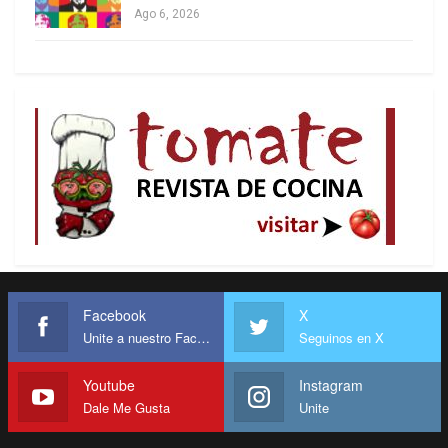
Ago 6, 2026
desaparecidos y al llegar a la plaza Libertad se
encontró con las icónicas fotos en blanco y negro
sostenidas por palos.
Las organizaciones humanitarias habían enviado a
principios de mayo una carta al Poder Ejecutivo
para exigir el uso de la cadena nacional de radio y
televisión en este día histórico para los
uruguayos, pero Lacalle rechazó el pedido.
El martes, el colectivo «¿Dónde Están?», con sede
en Francia, realizó una «marcha del silencio
Facebook
X
virtual» para mantener viva «la memoria de lo que
Unite a nuestro Facebook
Seguinos en X
pasó». La demostración, de la que participaron
más de 350 personas desde 27 países, tomó la
Youtube
Instagram
Dale Me Gusta
Unite
forma de un documental en el que cada uno de
los asistentes mostró la foto de un desaparecido.