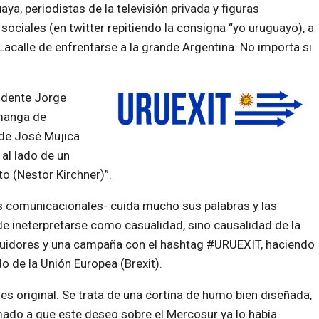
ya, periodistas de la televisión privada y figuras
sociales (en twitter repitiendo la consigna “yo uruguayo), a
 Lacalle de enfrentarse a la grande Argentina. No importa si
idente Jorge
 manga de
a de José Mujica
al lado de un
to (Nestor Kirchner)”.
s comunicacionales- cuida mucho sus palabras y las
ede ineterpretarse como casualidad, sino causalidad de la
guidores y una campaña con el hashtag #URUEXIT, haciendo
o de la Unión Europea (Brexit).
 es original. Se trata de una cortina de humo bien diseñada,
umado a que este deseo sobre el Mercosur ya lo había