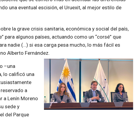
ndo una eventual escisión, el Uruexit, al mejor estilo de
bre la grave crisis sanitaria, económica y social del país,
tre” para algunos países, actuando como un “corsé” que
ra nadie (…) si esa carga pesa mucho, lo más fácil es
tino Alberto Fernández.
vo –una
 lo calificó una
ntusiastamente
 reservado a
tar a Lenín Moreno
su sede y
el del Parque