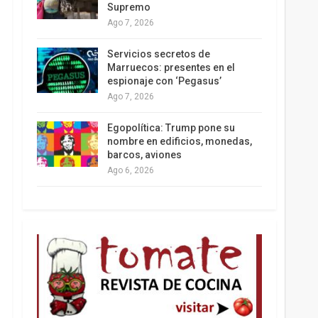
Supremo
Ago 7, 2026
Los latinos le van dando la espalda a Trump
Servicios secretos de
Marruecos: presentes en el
espionaje con ‘Pegasus’
Ago 7, 2026
Egopolítica: Trump pone su
nombre en edificios, monedas,
barcos, aviones
Ago 6, 2026