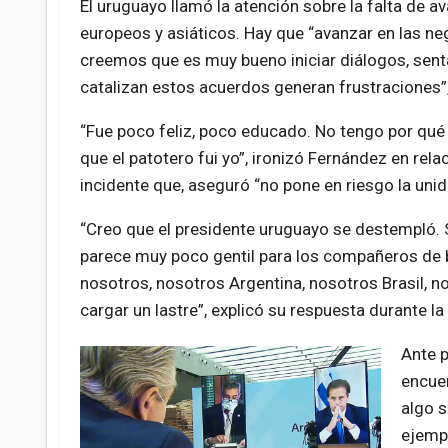
El uruguayo llamó la atención sobre la falta de 
europeos y asiáticos. Hay que “avanzar en las 
creemos que es muy bueno iniciar diálogos, senta
catalizan estos acuerdos generan frustraciones”,
“Fue poco feliz, poco educado. No tengo por qué s
que el patotero fui yo”, ironizó Fernández en rela
incidente que, aseguró “no pone en riesgo la unid
“Creo que el presidente uruguayo se destempló. S
parece muy poco gentil para los compañeros de b
nosotros, nosotros Argentina, nosotros Brasil, n
cargar un lastre”, explicó su respuesta durante l
Ante p
encuen
algo s
ejempl