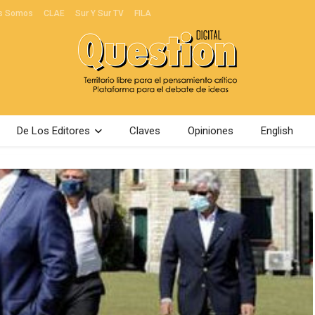
s Somos
CLAE
Sur Y Sur TV
FILA
De Los Editores
Claves
Opiniones
English