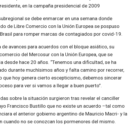
 Presidente, en la campaña presidencial de 2009
ón subregional se debe enmarcar en una semana donde
tado de Libre Comercio con la Unión Europea se pospuso
Brasil para romper marcas de contagiados por covid-19.
ta de avances para acuerdos con el bloque asiático, su
re comercio del Mercosur con la Unión Europea, que se
ia desde hace 20 años. “Tenemos una
dificultad, se ha
ado durante muchísimos años y falta camino por recorrer,
 que hoy genera cierto escepticismo, debemos sincerar
oceso para ver si vamos a llegar a buen puerto”.
das sobre la situación surgieron tras revelar el canciller
yo Francisco Bustillo que no existe un acuerdo –tal como
nciara el anterior gobierno argentino de Mauricio Macri- y la
, aún cuando no se conozcan los pormenores del mismo.