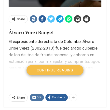
Share
Álvaro Verzi Rangel
El expresidente derechista de Colombia Álvaro
Uribe Vélez (2002-2010) fue declarado culpable
de los delitos de fraude procesal y soborno en
actuación penal por manipular y comprar testigos
para que modificaran sus testimonios en otro
CONTINUE READING
proceso que se le seguía por nexos con el
paramilitarismo, en un fallo sin precedente en la
historia del país sudamericano que la prensa
denominó
el juicio del siglo
.
VK
Facebook
Share
La jueza Sandra Heredia consideró probado que el