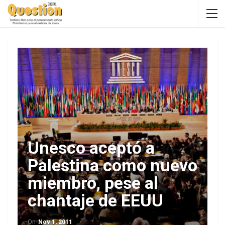
Unesco aceptó a
Palestina como nuevo
miembro, pese al
chantaje de EEUU
On
Nov 1, 2011