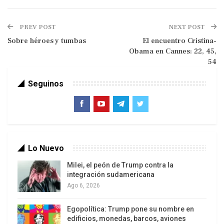
PREV POST
NEXT POST
Los palestinos dieron un paso firme hacia el
Sobre héroes y tumbas
El encuentro Cristina-
reconocimiento pleno de su Estado al tiempo que
Obama en Cannes: 22, 45,
54
la primera potencia mundial, Estados Unidos, puso
la primera zancadilla ante la marcha palestina.
Seguinos
Reunida en París hasta el 10 de noviembre, la
Conferencia General de la Unesco votó la
adhesión de Palestina como Estado miembro de
pleno derecho. El ingreso de Palestina a la
Organización de las Naciones Unidas para la
Lo Nuevo
Educación, la Ciencia y la Cultura cambia
Milei, el peón de Trump contra la
radicalmente el régimen precedente de los
integración sudamericana
palestinos ya que, hasta ayer, Palestina sólo tenía
Ago 6, 2026
un estatuto de misión observadora. La adhesión
Egopolítica: Trump pone su nombre en
de Palestina como Estado de pleno derecho fue
edificios, monedas, barcos, aviones