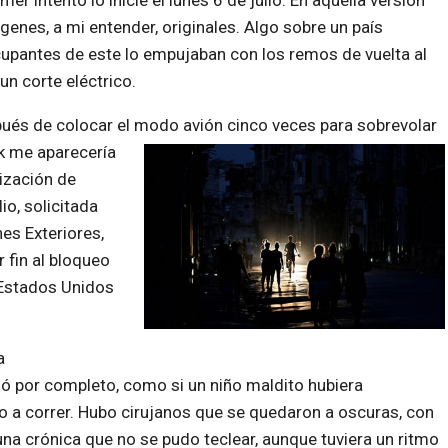
er intento lo inicié el lunes 6 de julio. En aquella versión
ágenes, a mi entender, originales. Algo sobre un país
cupantes de este lo empujaban con los remos de vuelta al
un corte eléctrico.
pués de colocar el modo avión cinco veces para sobrevolar
k me aparecería
nización de
io, solicitada
nes Exteriores,
 fin al bloqueo
 Estados Unidos
a
gó por completo, como si un niño maldito hubiera
o a correr. Hubo cirujanos que se quedaron a oscuras, con
na crónica que no se pudo teclear, aunque tuviera un ritmo