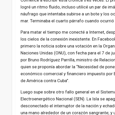
Comencé a escribir esta crónica tres veces. El prim
logré un ritmo fluido, incluso utilicé un par de im
náufrago que intentaba subirse a un bote y los o
mar. Terminaba el cuarto párrafo cuando ocurrió 
Para matar el tiempo me conecté a Internet, des
los cielos de la
conexión inexistente. En Faceboo
primero la noticia sobre una votación en la Orga
Naciones Unidas (ONU), con fecha para el 7 de jul
por Bruno Rodríguez Parrilla, ministro de Relacio
quien se proponía abordar la “Necesidad de poner
económico comercial y financiero impuesto por
de América contra Cuba”.
Luego supe sobre otro fallo general en el Sistem
Electroenergético Nacional (SEN). La Isla se apa
desconectado el interruptor de la nación y echad
una mano alrededor de un corazón sangrante; y u