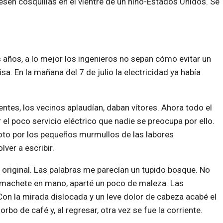
sen cosquillas en el vientre de un niño-Estados Unidos. Se
años, a lo mejor los ingenieros no sepan cómo evitar un
isa. En la mañana del 7 de julio la electricidad ya había
ntes, los vecinos aplaudían, daban vítores. Ahora todo el
 poco servicio eléctrico que nadie se preocupa por ello.
 roto por los pequeños murmullos de las labores
ver a escribir.
 original. Las palabras me parecían un tupido bosque. No
, machete en mano, aparté un poco de maleza. Las
Con la mirada dislocada y un leve dolor de cabeza acabé el
bo de café y, al regresar, otra vez se fue la corriente.