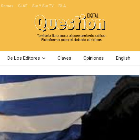
s Somos
CLAE
Sur Y Sur TV
FILA
De Los Editores
Claves
Opiniones
English