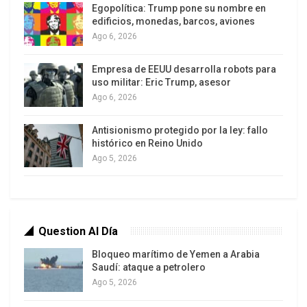
Egopolítica: Trump pone su nombre en
Vaticano con el fascismo y el nazismo, con el
edificios, monedas, barcos, aviones
régimen de Francisco Franco, sobre sus
Ago 6, 2026
millonarias inversiones en negocios turbios, por
Empresa de EEUU desarrolla robots para
no decir mafiosos, de la ligazón de algunos de
uso militar: Eric Trump, asesor
sus más encumbrados jerarcas con la Logia P-2, y
Ago 6, 2026
del cogobierno de facto que ejercieron con la
última dictadura militar argentina.
Antisionismo protegido por la ley: fallo
histórico en Reino Unido
Existe una geopolítica vaticana que no ha sido
Ago 5, 2026
enunciada, que no cuenta con encíclicas que la
avalen, pero que se puede rastrear por su
actuación en algunos momentos decisivos de la
Question Al Día
historia. En se sentido, existen datos suficientes
que confirman la intervención vaticana en la
Bloqueo marítimo de Yemen a Arabia
Saudí: ataque a petrolero
misma dirección que lo hacían los poderosos del
Ago 5, 2026
mundo. La elección de Bergoglio tiene un tufillo