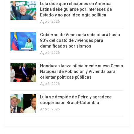
de intervención en los asuntos mundanos de los
Lula dice que relaciones en América
sudamericanos, a favor de que el patio trasero
Latina debe guiarse por intereses de
Estado y no por ideología política
continúe en la esfera de influencia de Washington
Ago 5, 2026
y apostando contra la integración regional.
Gobierno de Venezuela subsidiará hasta
Antecedentes no faltan: en la década de 1950 la
80% del costo de viviendas para
actitud del Vaticano hacia el régimen de Franco
damnificados por sismos
Ago 5, 2026
coincidió, con notable exactitud, con la apertura
de Washington hacia el dictador; en la década de
Honduras lanza oficialmente nuevo Censo
1980, los intereses de la superpotencia en una
Nacional de Población y Vivienda para
orientar políticas públicas
Centroamérica sacudida por guerras internas
Ago 5, 2026
fueron acompañados y acompasados por la
diplomacia vaticana, con notable sincronía.
Lula se despide de Petro y agradece
cooperación Brasil-Colombia
Pio XII, el anticomunista
Ago 5, 2026
Es ya un lugar común recordar la profesión de fe
democrática del