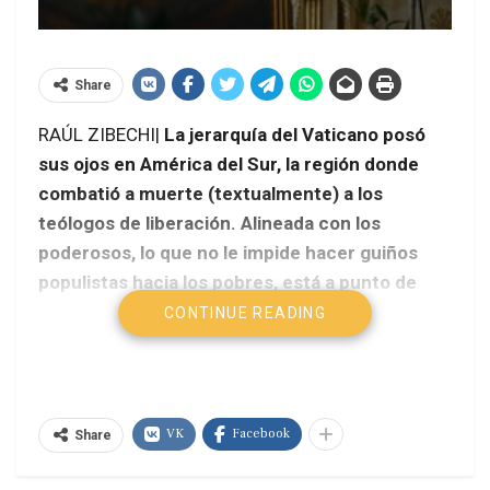
Share
RAÚL ZIBECHI|
La jerarquía del Vaticano posó
sus ojos en América del Sur, la región donde
combatió a muerte (textualmente) a los
teólogos de liberación. Alineada con los
poderosos, lo que no le impide hacer guiños
populistas hacia los pobres, está a punto de
tomar posición ante la integración regional y
CONTINUE READING
los gobiernos progresistas.
VK
Facebook
Share