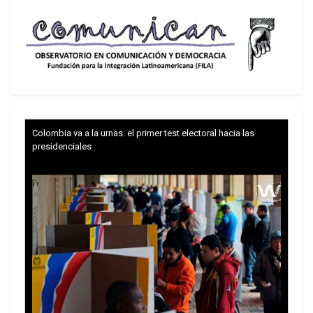
Colombia va a la urnas: el primer test electoral hacia las
presidenciales
Vaticano cuando agonizaba el régimen fascista
de Benito Mussolini, al que Pío XI había dado su
bendición (animando a los católicos italianos a
votarlo en 1929) al señalar que fue “un hombre
enviado a nosotros por la Providencia”. Su
sucesor, Pío XII, el papa de la guerra fría,