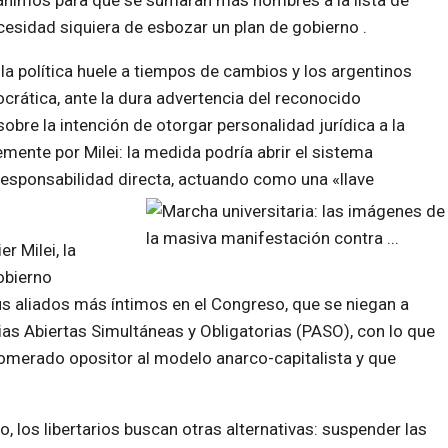
o ánimos para que se sumaran más nombres a la lista de
cesidad siquiera de esbozar un plan de gobierno .
la política huele a tiempos de cambios y los argentinos
rática, ante la dura advertencia del reconocido
sobre la intención de otorgar personalidad jurídica a la
temente por Milei: la medida podría abrir el sistema
esponsabilidad directa, actuando como una «llave
r Milei, la
obierno
us aliados más íntimos en el Congreso, que se niegan a
ias Abiertas Simultáneas y Obligatorias (PASO), con lo que
omerado opositor al modelo anarco-capitalista y que
do, los libertarios buscan otras alternativas: suspender las