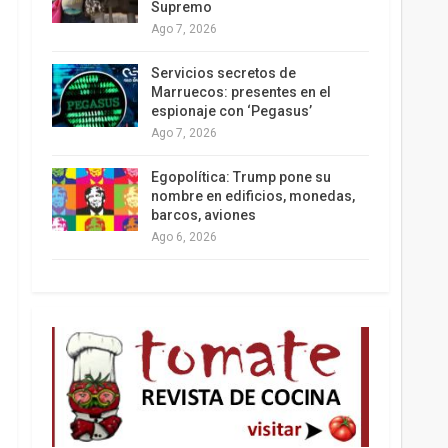
Supremo
Ago 7, 2026
Los latinos le van dando la espalda a Trump
Servicios secretos de
Marruecos: presentes en el
espionaje con ‘Pegasus’
Ago 7, 2026
Egopolítica: Trump pone su
nombre en edificios, monedas,
barcos, aviones
Ago 6, 2026