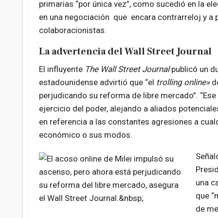
primarias “por única vez”, como sucedió en la elec
en una negociación que encara contrarreloj y a 
colaboracionistas.
La advertencia del Wall Street Journal
El influyente
The Wall Street Journal
publicó un du
estadounidense advirtió que “el
trolling online»
de
perjudicando su reforma de libre mercado”. “Ese
ejercicio del poder, alejando a aliados potencial
en referencia a las constantes agresiones a cual
económico o sus modos.
Señaló
Presid
una ca
que
“
de mes