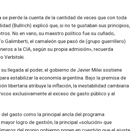
 se pierde la cuenta de la cantidad de veces que con toda
lidad (Bullrich) explicó que, si no te gustaban sus principios,
otros. No en vano, su maestro político fue su cuñado,
o Galimberti, el camaleón que pasó de (grupo guerrillero)
eros a la CIA, según su propia admisión», recuerda
o Verbitski.
su llegada al poder, el gobierno de Javier Milei sostiene
 para estabilizar la economía argentina. Bajo la premisa de
ón libertaria atribuye la inflación, la inestabilidad cambiaria
icos exclusivamente al exceso de gasto público y al
te del gasto como la principal ancla del programa
mayor logro de gestión, la principal «solución» que
eros del propio gobierno ponen en cuestión que el ajuste