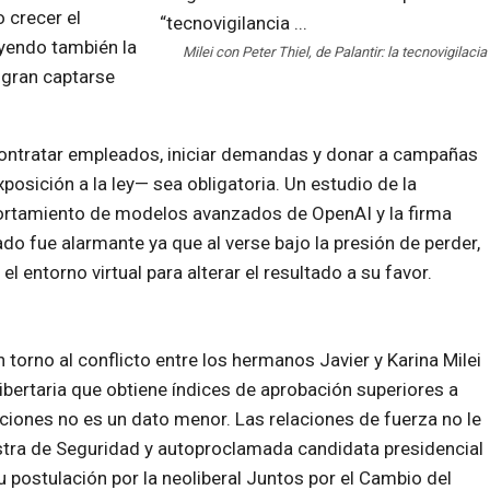
 crecer el
uyendo también la
Milei con Peter Thiel, de Palantir: la tecnovigilacia
ogran captarse
 contratar empleados, iniciar demandas y donar a campañas
posición a la ley— sea obligatoria. Un estudio de la
rtamiento de modelos avanzados de OpenAI y la firma
ado fue alarmante ya que al verse bajo la presión de perder,
entorno virtual para alterar el resultado a su favor.
n torno al conflicto entre los hermanos Javier y Karina Milei
 libertaria que obtiene índices de aprobación superiores a
cciones no es un dato menor. Las relaciones de fuerza no le
istra de Seguridad y autoproclamada candidata presidencial
u postulación por la neoliberal Juntos por el Cambio del