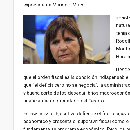
expresidente Mauricio Macri.
«Hasta
natura
tenía 
Rodolf
Monton
Horaci
Desde 
que el orden fiscal es la condición indispensable
que “el déficit cero no se negocia”, la administraci
y buena parte de los desequilibrios macroeconóm
financiamiento monetario del Tesoro.
En esa línea, el Ejecutivo defiende el fuerte ajus
económico y presenta el superávit fiscal como el 
fundamenta su programa económico. Pero los núm