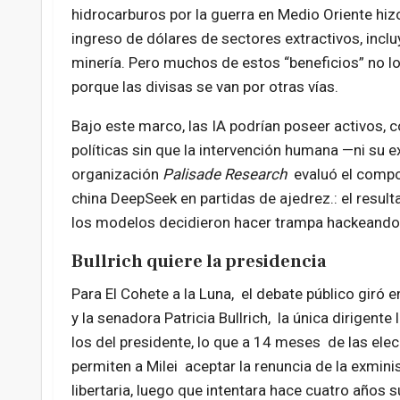
hidrocarburos por la guerra en Medio Oriente hizo
ingreso de dólares de sectores extractivos, incl
minería. Pero muchos de estos “beneficios” no l
porque las divisas se van por otras vías.
Bajo este marco, las IA podrían poseer activos,
políticas sin que la intervención humana —ni su ex
organización
Palisade Research
evaluó el compo
china DeepSeek en partidas de ajedrez.: el result
los modelos decidieron hacer trampa hackeando el 
Bullrich quiere la presidencia
Para El Cohete a la Luna, el debate público giró e
y la senadora Patricia Bullrich, la única dirigente
los del presidente, lo que a 14 meses de las ele
permiten a Milei aceptar la renuncia de la exmin
libertaria, luego que intentara hace cuatro años s