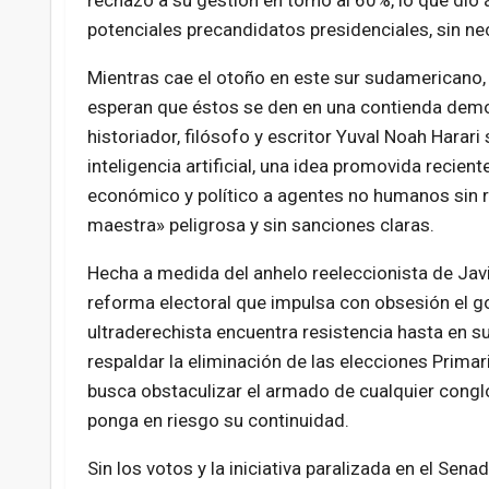
rechazo a su gestión en torno al 60%, lo que di
potenciales precandidatos presidenciales, sin ne
Mientras cae el otoño en este sur sudamericano, 
esperan que éstos se den en una contienda democ
historiador, filósofo y escritor Yuval Noah Harari 
inteligencia artificial, una idea promovida recien
económico y político a agentes no humanos sin r
maestra» peligrosa y sin sanciones claras.
Hecha a medida del anhelo reeleccionista de Javie
reforma electoral que impulsa con obsesión el g
ultraderechista encuentra resistencia hasta en s
respaldar la eliminación de las elecciones Primar
busca obstaculizar el armado de cualquier congl
ponga en riesgo su continuidad.
Sin los votos y la iniciativa paralizada en el Sena