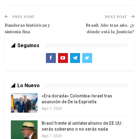
PREV POST
NEXT POST
Banderas históricas y
Brasil: Año tras año, ¿y
sintonía fina
dónde está la Justicia?
Seguinos
El proyecto presidencial establece que todos los
papeles sujetos a expropiación son de Repsol. Del
paquete que cede la multinacional española, el 51
por ciento va a quedar en manos del Poder
Lo Nuevo
Ejecutivo y el 49 por ciento restante pasará a las
«Era dorada» Colombia-Israel tras
provincias petroleras.
asunción de De la Espriella
Ago 7, 2026
Tuvo el apoyo de importantes sectores de la
oposición, en espacial los de centroizquierda. La
Brasil frente al unilateralismo de EE.UU.:
conducción de la Confederación General de
serás soberano o no serás nada
Ago 7, 2026
Trabajadores, celebró la decisión: “Como siempre