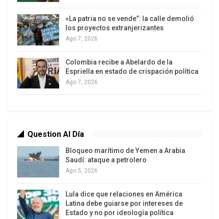
lo quisieron los trabajadores, YPF vuelve a ser
«La patria no se vende”: la calle demolió
argentina, (…) hacemos nuestra la decisión del
los proyectos extranjerizantes
Gobierno de retomar el control sobre la empresa
Ago 7, 2026
nacional de petróleo”.
Colombia recibe a Abelardo de la
El ruido de fondo que hoy se escucha en la
Espriella en estado de crispación política
Ago 7, 2026
península ibérica, comenta un analista, es el
mismo que se escuchaba antes de la terrible
crisis de 2001-2002: la cantinela de la confianza
en los mercados, el clima de negocios y la
Question Al Día
seguridad jurídica. Tales fueron los tópicos de la
recriminación que, con soberbia colonial residual,
Bloqueo marítimo de Yemen a Arabia
Saudí: ataque a petrolero
expresaron con tono amenazante los funcionarios
Ago 5, 2026
de la actual administración derechista española.
Lula dice que relaciones en América
Pero se equivocan, añade, la “hostilidad” de
Latina debe guiarse por intereses de
Argentina no es con España, a la que el país lleva
Estado y no por ideología política