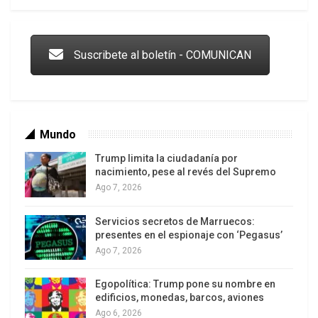
Trump y las drogas: la viga en los propios ojos
Suscribete al boletín - COMUNICAN
Mundo
Trump limita la ciudadanía por
nacimiento, pese al revés del Supremo
Ago 7, 2026
Servicios secretos de Marruecos:
Ahora se anunció que termina la historia de los
Los latinos le van dando la espalda a Trump
presentes en el espionaje con ‘Pegasus’
Ago 7, 2026
españoles de Repsol en YPF luego de casi catorce
años de predación de recursos naturales
Egopolítica: Trump pone su nombre en
estratégicos no renovables. La expropiación de
edificios, monedas, barcos, aviones
acciones junto a la declaración de interés público
Ago 6, 2026