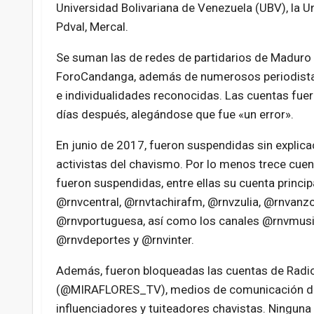
Universidad Bolivariana de Venezuela (UBV), la U
Pdval, Mercal.
Se suman las de redes de partidarios de Madur
ForoCandanga, además de numerosos periodista
e individualidades reconocidas. Las cuentas fue
días después, alegándose que fue «un error».
En junio de 2017, fueron suspendidas sin expli
activistas del chavismo. Por lo menos trece cuen
fueron suspendidas, entre ellas su cuenta princi
@rnvcentral, @rnvtachirafm, @rnvzulia, @rnvanz
@rnvportuguesa, así como los canales @rnvmusica
@rnvdeportes y @rnvinter.
Además, fueron bloqueadas las cuentas de Radio 
(@MIRAFLORES_TV), medios de comunicación de l
influenciadores y tuiteadores chavistas. Ninguna