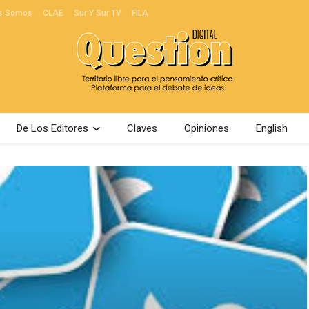
s Somos
CLAE
Sur Y Sur TV
FILA
De Los Editores
Claves
Opiniones
English