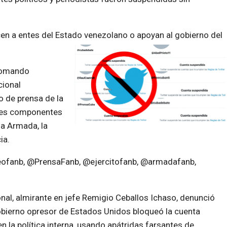
n a entes del Estado venezolano o apoyan al gobierno del
 Comando
cional
o de prensa de la
ntes componentes
la Armada, la
ia.
eofanb, @PrensaFanb, @ejercitofanb, @armadafanb,
nal, almirante en jefe Remigio Ceballos Ichaso, denunció
gobierno opresor de Estados Unidos bloqueó la cuenta
n la política interna, usando apátridas farsantes de