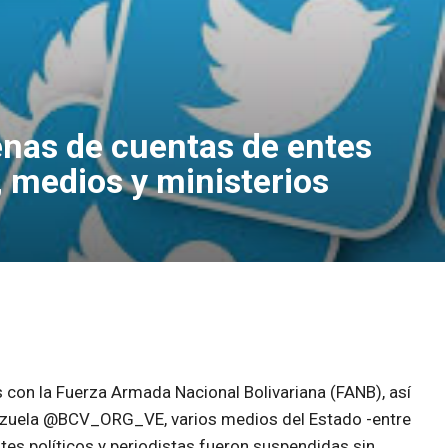
nas de cuentas de entes
, medios y ministerios
s con la Fuerza Armada Nacional Bolivariana (FANB), así
nezuela @BCV_ORG_VE, varios medios del Estado -entre
tes políticos y periodistas fueron suspendidas sin